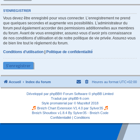
S’ENREGISTRER
Vous devez être enregistré pour vous connecter. L’enregistrement ne prend
que quelques secondes et augmente vos possibilités. L’administrateur du
forum peut également accorder des permissions additionnelles aux membres
du forum. Avant de vous enregistrer, assurez-vous d’avoir pris connaissance
de nos conditions d’utilisation et de notre politique de vie privée. Assurez-vous
de bien lire tout le règlement du forum.
Conditions d’utilisation
|
Politique de confidentialité
S’enregistrer
Accueil
Index du forum
Heures au format
UTC+02:00
Développé par
phpBB
® Forum Software © phpBB Limited
Traduit par
phpBB-fr.com
Style
promaterial
par ©
Mazeltof
2018
Breizh Chart Extension V1.4.0 par
Sylver35
Breizh Shoutbox v1.8.4
By Sylver35 - Breizh Code
Confidentialité
|
Conditions