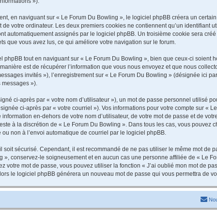
informations »).
t, en naviguant sur « Le Forum Du Bowling », le logiciel phpBB créera un certain n
 de votre ordinateur. Les deux premiers cookies ne contiennent qu’un identifiant util
 sont automatiquement assignés par le logiciel phpBB. Un troisième cookie sera cré
jets que vous avez lus, ce qui améliore votre navigation sur le forum.
 phpBB tout en naviguant sur « Le Forum Du Bowling », bien que ceux-ci soient ho
nière est de récupérer l’information que vous nous envoyez et que nous collectons. 
 messages invités »), l’enregistrement sur « Le Forum Du Bowling » (désignée ici 
os messages »).
gné ci-après par « votre nom d’utilisateur »), un mot de passe personnel utilisé po
signée ci-après par « votre courriel »). Vos informations pour votre compte sur « L
information en-dehors de votre nom d’utilisateur, de votre mot de passe et de vot
 reste à la discrétion de « Le Forum Du Bowling ». Dans tous les cas, vous pouvez c
 ou non à l’envoi automatique de courriel par le logiciel phpBB.
l soit sécurisé. Cependant, il est recommandé de ne pas utiliser le même mot de pas
g », conservez-le soigneusement et en aucun cas une personne affiliée de « Le Fo
 votre mot de passe, vous pouvez utiliser la fonction « J’ai oublié mon mot de pa
, alors le logiciel phpBB générera un nouveau mot de passe qui vous permettra de v
Nou