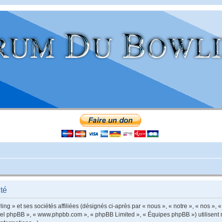
té
g » et ses sociétés affiliées (désignés ci-après par « nous », « notre », « nos »,
giciel phpBB », « www.phpbb.com », « phpBB Limited », « Équipes phpBB ») utilisent 