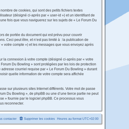
ombre de cookies, qui sont des petits fichiers textes
isateur (désigné ci-après par « user-id ») et un identifiant de
é une fois que vous naviguerez sur les sujets de « Le Forum Du
rs de portée du document qui est prévu pour couvrir
Ceci peut être, et n’est pas limité à : la publication de
par « votre compte ») et les messages que vous envoyez après
ur la connexion à votre compte (désigné ci-après par « votre
e Forum Du Bowling » sont protégées par les lois de protection
re adresse courriel requise par « Le Forum Du Bowling » durant
hoisir quelle information de votre compte sera affichée
se sur plusieurs sites Internet différents. Votre mot de passe
rum Du Bowling », de phpBB ou une d’une tierce partie ne peut
sse » fournie par le logiciel phpBB. Ce processus vous
ous reconnecter.
s contacter
Supprimer les cookies
Heures au format
UTC+02:00