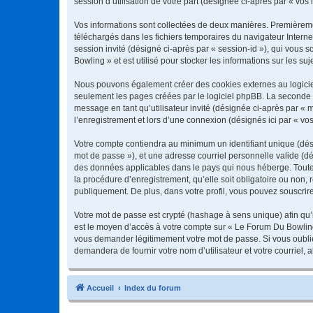
session d’utilisation de votre part (désignée ci-après par « vos 
Vos informations sont collectées de deux manières. Premièremen
téléchargés dans les fichiers temporaires du navigateur Internet
session invité (désigné ci-après par « session-id »), qui vous
Bowling » et est utilisé pour stocker les informations sur les su
Nous pouvons également créer des cookies externes au logiciel
seulement les pages créées par le logiciel phpBB. La seconde ma
message en tant qu’utilisateur invité (désignée ci-après par «
l’enregistrement et lors d’une connexion (désignés ici par « v
Votre compte contiendra au minimum un identifiant unique (dési
mot de passe »), et une adresse courriel personnelle valide (dé
des données applicables dans le pays qui nous héberge. Toute 
la procédure d’enregistrement, qu’elle soit obligatoire ou non,
publiquement. De plus, dans votre profil, vous pouvez souscrire
Votre mot de passe est crypté (hashage à sens unique) afin qu’i
est le moyen d’accès à votre compte sur « Le Forum Du Bowlin
vous demander légitimement votre mot de passe. Si vous oubliez
demandera de fournir votre nom d’utilisateur et votre courriel
Accueil
Index du forum