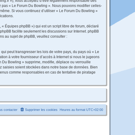
ing.fr »), vous acceptez d’être légalement responsable des
sez pas « Le Forum Du Bowling ». Nous pouvons modifier celles-
s-même. Si vous continuez d’utiliser « Le Forum Du Bowling »
ications.
 « Équipes phpBB ») qui est un script libre de forum, déclaré
l phpBB facilite seulement les discussions sur Internet. phpBB
 au sujet de phpBB, veuillez consulter :
qui peut transgresser les lois de votre pays, du pays où « Le
ion à votre fournisseur d’accès à Internet si nous le jugeons
 Du Bowling » supprime, modifie, déplace ou verrouille
ez saisies soient stockées dans notre base de données. Bien
e tenus comme responsables en cas de tentative de piratage
s contacter
Supprimer les cookies
Heures au format
UTC+02:00