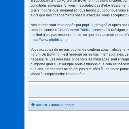
En accédant à « Le Forum Du Bowling » (désigné ci-après par «
conditions suivantes. Si vous n’acceptez pas d’être légalement
ci à n’importe quel moment et nous ferons tout pour que vous en
alors que des changements ont été effectués, vous acceptez d’
Nos forums sont développés par phpBB (désigné ci-après par « i
sous la licence «
GNU General Public License v2
» (désigné ci
Limited n’est pas responsable de ce que nous acceptons ou n’
https://www.phpbb.com/
.
Vous acceptez de ne pas publier de contenu abusif, obscène, vu
Forum Du Bowling » est hébergé ou les lois internationales. Le
nécessaire. Les adresses IP de tous les messages sont enregis
n’importe quel sujet lorsque nous estimons que cela est néces
que ces informations ne soient pas diffusées à une tierce par
visant à compromettre les données.
Accueil
Index du forum