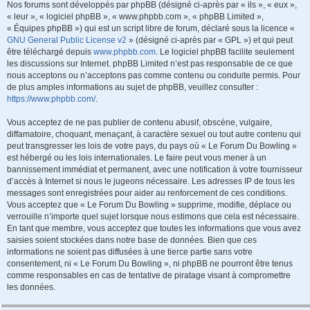
Nos forums sont développés par phpBB (désigné ci-après par « ils », « eux »,
« leur », « logiciel phpBB », « www.phpbb.com », « phpBB Limited »,
« Équipes phpBB ») qui est un script libre de forum, déclaré sous la licence «
GNU General Public License v2
» (désigné ci-après par « GPL ») et qui peut
être téléchargé depuis
www.phpbb.com
. Le logiciel phpBB facilite seulement
les discussions sur Internet. phpBB Limited n’est pas responsable de ce que
nous acceptons ou n’acceptons pas comme contenu ou conduite permis. Pour
de plus amples informations au sujet de phpBB, veuillez consulter :
https://www.phpbb.com/
.
Vous acceptez de ne pas publier de contenu abusif, obscène, vulgaire,
diffamatoire, choquant, menaçant, à caractère sexuel ou tout autre contenu qui
peut transgresser les lois de votre pays, du pays où « Le Forum Du Bowling »
est hébergé ou les lois internationales. Le faire peut vous mener à un
bannissement immédiat et permanent, avec une notification à votre fournisseur
d’accès à Internet si nous le jugeons nécessaire. Les adresses IP de tous les
messages sont enregistrées pour aider au renforcement de ces conditions.
Vous acceptez que « Le Forum Du Bowling » supprime, modifie, déplace ou
verrouille n’importe quel sujet lorsque nous estimons que cela est nécessaire.
En tant que membre, vous acceptez que toutes les informations que vous avez
saisies soient stockées dans notre base de données. Bien que ces
informations ne soient pas diffusées à une tierce partie sans votre
consentement, ni « Le Forum Du Bowling », ni phpBB ne pourront être tenus
comme responsables en cas de tentative de piratage visant à compromettre
les données.