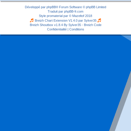
Développé par
phpBB
® Forum Software © phpBB Limited
Traduit par
phpBB-fr.com
Style
promaterial
par ©
Mazeltof
2018
Breizh Chart Extension V1.4.0 par
Sylver35
Breizh Shoutbox v1.8.4
By Sylver35 - Breizh Code
Confidentialité
|
Conditions