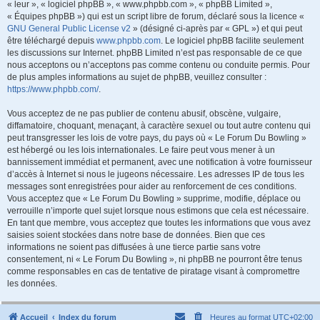
« leur », « logiciel phpBB », « www.phpbb.com », « phpBB Limited »,
« Équipes phpBB ») qui est un script libre de forum, déclaré sous la licence «
GNU General Public License v2
» (désigné ci-après par « GPL ») et qui peut
être téléchargé depuis
www.phpbb.com
. Le logiciel phpBB facilite seulement
les discussions sur Internet. phpBB Limited n’est pas responsable de ce que
nous acceptons ou n’acceptons pas comme contenu ou conduite permis. Pour
de plus amples informations au sujet de phpBB, veuillez consulter :
https://www.phpbb.com/
.
Vous acceptez de ne pas publier de contenu abusif, obscène, vulgaire,
diffamatoire, choquant, menaçant, à caractère sexuel ou tout autre contenu qui
peut transgresser les lois de votre pays, du pays où « Le Forum Du Bowling »
est hébergé ou les lois internationales. Le faire peut vous mener à un
bannissement immédiat et permanent, avec une notification à votre fournisseur
d’accès à Internet si nous le jugeons nécessaire. Les adresses IP de tous les
messages sont enregistrées pour aider au renforcement de ces conditions.
Vous acceptez que « Le Forum Du Bowling » supprime, modifie, déplace ou
verrouille n’importe quel sujet lorsque nous estimons que cela est nécessaire.
En tant que membre, vous acceptez que toutes les informations que vous avez
saisies soient stockées dans notre base de données. Bien que ces
informations ne soient pas diffusées à une tierce partie sans votre
consentement, ni « Le Forum Du Bowling », ni phpBB ne pourront être tenus
comme responsables en cas de tentative de piratage visant à compromettre
les données.
Accueil
Index du forum
Heures au format
UTC+02:00