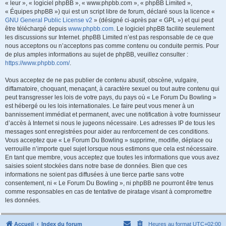
« leur », « logiciel phpBB », « www.phpbb.com », « phpBB Limited »,
« Équipes phpBB ») qui est un script libre de forum, déclaré sous la licence «
GNU General Public License v2
» (désigné ci-après par « GPL ») et qui peut
être téléchargé depuis
www.phpbb.com
. Le logiciel phpBB facilite seulement
les discussions sur Internet. phpBB Limited n’est pas responsable de ce que
nous acceptons ou n’acceptons pas comme contenu ou conduite permis. Pour
de plus amples informations au sujet de phpBB, veuillez consulter :
https://www.phpbb.com/
.
Vous acceptez de ne pas publier de contenu abusif, obscène, vulgaire,
diffamatoire, choquant, menaçant, à caractère sexuel ou tout autre contenu qui
peut transgresser les lois de votre pays, du pays où « Le Forum Du Bowling »
est hébergé ou les lois internationales. Le faire peut vous mener à un
bannissement immédiat et permanent, avec une notification à votre fournisseur
d’accès à Internet si nous le jugeons nécessaire. Les adresses IP de tous les
messages sont enregistrées pour aider au renforcement de ces conditions.
Vous acceptez que « Le Forum Du Bowling » supprime, modifie, déplace ou
verrouille n’importe quel sujet lorsque nous estimons que cela est nécessaire.
En tant que membre, vous acceptez que toutes les informations que vous avez
saisies soient stockées dans notre base de données. Bien que ces
informations ne soient pas diffusées à une tierce partie sans votre
consentement, ni « Le Forum Du Bowling », ni phpBB ne pourront être tenus
comme responsables en cas de tentative de piratage visant à compromettre
les données.
Accueil
Index du forum
Heures au format
UTC+02:00