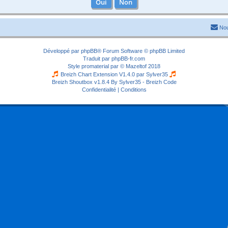
Nou
Développé par
phpBB
® Forum Software © phpBB Limited
Traduit par
phpBB-fr.com
Style
promaterial
par ©
Mazeltof
2018
Breizh Chart Extension V1.4.0 par
Sylver35
Breizh Shoutbox v1.8.4
By Sylver35 - Breizh Code
Confidentialité
|
Conditions