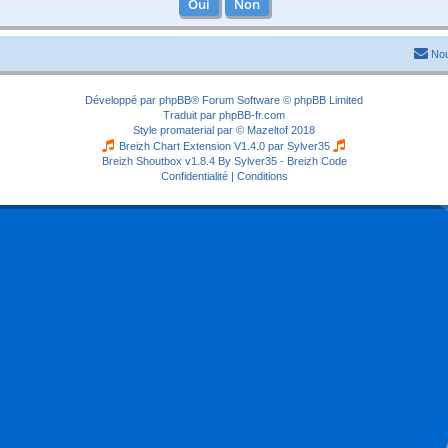
Nou
Développé par
phpBB
® Forum Software © phpBB Limited
Traduit par
phpBB-fr.com
Style
promaterial
par ©
Mazeltof
2018
Breizh Chart Extension V1.4.0 par
Sylver35
Breizh Shoutbox v1.8.4
By Sylver35 - Breizh Code
Confidentialité
|
Conditions