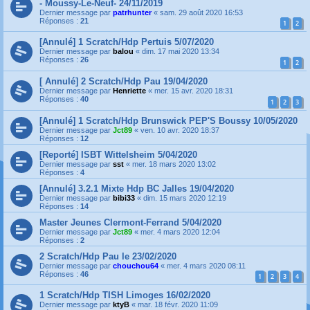
- Moussy-Le-Neuf- 24/11/2019
Dernier message par
patrhunter
«
sam. 29 août 2020 16:53
Réponses :
21
1
2
[Annulé] 1 Scratch/Hdp Pertuis 5/07/2020
Dernier message par
balou
«
dim. 17 mai 2020 13:34
Réponses :
26
1
2
[ Annulé] 2 Scratch/Hdp Pau 19/04/2020
Dernier message par
Henriette
«
mer. 15 avr. 2020 18:31
Réponses :
40
1
2
3
[Annulé] 1 Scratch/Hdp Brunswick PEP'S Boussy 10/05/2020
Dernier message par
Jct89
«
ven. 10 avr. 2020 18:37
Réponses :
12
[Reporté] ISBT Wittelsheim 5/04/2020
Dernier message par
sst
«
mer. 18 mars 2020 13:02
Réponses :
4
[Annulé] 3.2.1 Mixte Hdp BC Jalles 19/04/2020
Dernier message par
bibi33
«
dim. 15 mars 2020 12:19
Réponses :
14
Master Jeunes Clermont-Ferrand 5/04/2020
Dernier message par
Jct89
«
mer. 4 mars 2020 12:04
Réponses :
2
2 Scratch/Hdp Pau le 23/02/2020
Dernier message par
chouchou64
«
mer. 4 mars 2020 08:11
Réponses :
46
1
2
3
4
1 Scratch/Hdp TISH Limoges 16/02/2020
Dernier message par
ktyB
«
mar. 18 févr. 2020 11:09