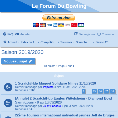
Le Forum Du Bowling
FAQ
Arcade
S’enregistrer
Connexion
Accueil
Index du forum
Compétitions
Tournois
Scratchs et Internationaux
Saison 2019/2020
Saison 2019/2020
Nouveau sujet
18 sujets • Page
1
sur
1
Sujets
1 Scratch/Hdp Muguet Solidaire Nîmes 11/10/2020
Dernier message par
Pepette
«
dim. 11 oct. 2020 22:05
Réponses :
260
1
15
16
17
18
…
[Annulé] 2 Scratch/Hdp Eagles Wittelsheim - Diamond Bowl
Saint-Louis - 8 au 13/09/2020
Dernier message par
JJ et Pascale
«
jeu. 3 sept. 2020 19:39
Réponses :
4
22ème Tournoi international individuel jeunes Jeff de Bruges