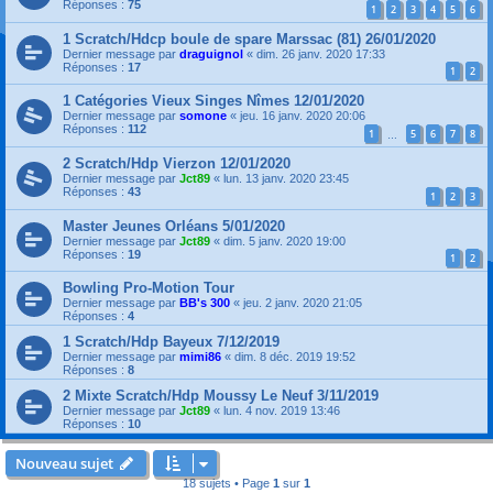
Réponses :
75
1
2
3
4
5
6
1 Scratch/Hdcp boule de spare Marssac (81) 26/01/2020
Dernier message par
draguignol
«
dim. 26 janv. 2020 17:33
Réponses :
17
1
2
1 Catégories Vieux Singes Nîmes 12/01/2020
Dernier message par
somone
«
jeu. 16 janv. 2020 20:06
Réponses :
112
1
5
6
7
8
…
2 Scratch/Hdp Vierzon 12/01/2020
Dernier message par
Jct89
«
lun. 13 janv. 2020 23:45
Réponses :
43
1
2
3
Master Jeunes Orléans 5/01/2020
Dernier message par
Jct89
«
dim. 5 janv. 2020 19:00
Réponses :
19
1
2
Bowling Pro-Motion Tour
Dernier message par
BB's 300
«
jeu. 2 janv. 2020 21:05
Réponses :
4
1 Scratch/Hdp Bayeux 7/12/2019
Dernier message par
mimi86
«
dim. 8 déc. 2019 19:52
Réponses :
8
2 Mixte Scratch/Hdp Moussy Le Neuf 3/11/2019
Dernier message par
Jct89
«
lun. 4 nov. 2019 13:46
Réponses :
10
Nouveau sujet
18 sujets • Page
1
sur
1