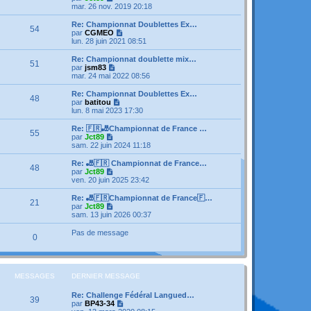
o
mar. 26 nov. 2019 20:18
a
m
i
g
e
r
e
Re: Championnat Doublettes Ex…
s
54
l
V
par
CGMEO
s
e
o
lun. 28 juin 2021 08:51
a
d
i
g
e
r
e
Re: Championnat doublette mix…
51
r
l
V
par
jsm83
n
e
o
mar. 24 mai 2022 08:56
i
d
i
e
e
r
Re: Championnat Doublettes Ex…
r
48
r
l
V
par
batitou
m
n
e
o
lun. 8 mai 2023 17:30
e
i
d
i
s
e
e
r
Re: 🇫🇷🎳Championnat de France …
s
r
55
r
l
V
par
Jct89
a
m
n
e
o
sam. 22 juin 2024 11:18
g
e
i
d
i
e
s
e
e
r
Re: 🎳🇫🇷 Championnat de France…
s
r
48
r
l
V
par
Jct89
a
m
n
e
o
ven. 20 juin 2025 23:42
g
e
i
d
i
e
s
e
e
r
Re: 🎳🇫🇷Championnat de France🇫…
s
r
21
r
l
V
par
Jct89
a
m
n
e
o
sam. 13 juin 2026 00:37
g
e
i
d
i
e
s
e
e
r
Pas de message
s
r
0
r
l
a
m
n
e
g
e
i
d
e
s
e
e
s
r
r
MESSAGES
DERNIER MESSAGE
a
m
n
g
e
i
e
Re: Challenge Fédéral Langued…
s
e
39
V
par
BP43-34
s
r
o