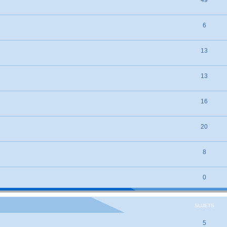
6
13
13
16
20
8
0
SUJETS
5