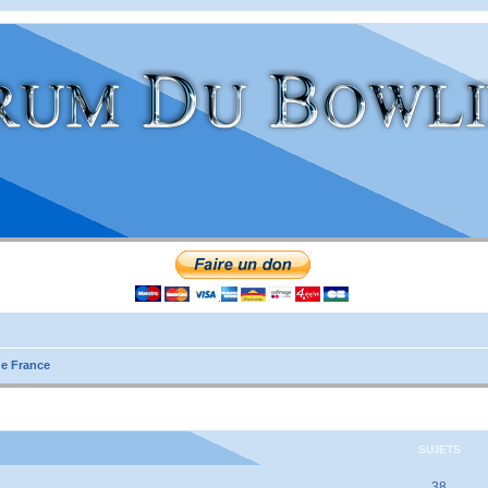
e France
SUJETS
38