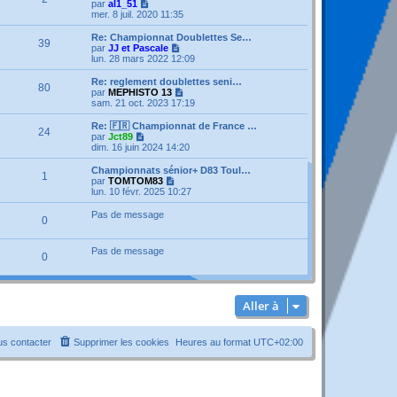
l
V
par
al1_51
s
e
o
mer. 8 juil. 2020 11:35
a
d
i
g
e
r
e
Re: Championnat Doublettes Se…
39
r
l
V
par
JJ et Pascale
n
e
o
lun. 28 mars 2022 12:09
i
d
i
e
e
r
Re: reglement doublettes seni…
r
80
r
l
V
par
MEPHISTO 13
m
n
e
o
sam. 21 oct. 2023 17:19
e
i
d
i
s
e
e
r
Re: 🇫🇷 Championnat de France …
s
r
24
r
l
V
par
Jct89
a
m
n
e
o
dim. 16 juin 2024 14:20
g
e
i
d
i
e
s
e
e
r
Championnats sénior+ D83 Toul…
s
r
1
r
l
V
par
TOMTOM83
a
m
n
e
o
lun. 10 févr. 2025 10:27
g
e
i
d
i
e
s
e
e
r
Pas de message
s
r
0
r
l
a
m
n
e
g
e
i
d
e
Pas de message
s
e
e
0
s
r
r
a
m
n
g
e
i
e
s
e
Aller à
s
r
a
m
g
e
e
s
s contacter
Supprimer les cookies
Heures au format
UTC+02:00
s
a
g
e