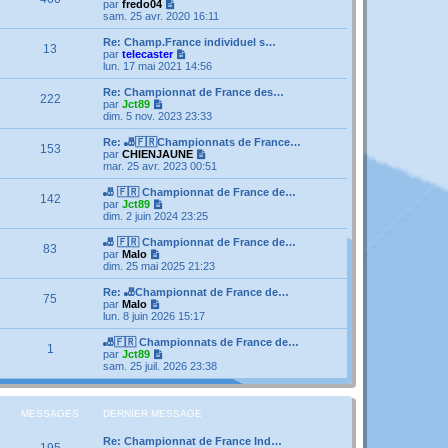
V
par
fredo04
o
sam. 25 avr. 2020 16:11
i
r
Re: Champ.France individuel s…
13
l
V
par
telecaster
e
o
lun. 17 mai 2021 14:56
d
i
e
r
Re: Championnat de France des…
222
r
l
V
par
Jct89
n
e
o
dim. 5 nov. 2023 23:33
i
d
i
e
e
r
Re: 🎳🇫🇷Championnats de France…
r
153
r
l
V
par
CHIENJAUNE
m
n
e
o
mar. 25 avr. 2023 00:51
e
i
d
i
s
e
e
r
🎳 🇫🇷 Championnat de France de…
s
r
142
r
l
V
par
Jct89
a
m
n
e
o
dim. 2 juin 2024 23:25
g
e
i
d
i
e
s
e
e
r
🎳 🇫🇷 Championnat de France de…
s
r
83
r
l
V
par
Malo
a
m
n
e
o
dim. 25 mai 2025 21:23
g
e
i
d
i
e
s
e
e
r
Re: 🎳Championnat de France de…
s
r
75
r
l
V
par
Malo
a
m
n
e
o
lun. 8 juin 2026 15:17
g
e
i
d
i
e
s
e
e
r
🎳🇫🇷 Championnats de France de…
s
r
1
r
l
V
par
Jct89
a
m
n
e
o
sam. 25 juil. 2026 23:38
g
e
i
d
i
e
s
e
e
r
s
r
r
l
a
m
n
e
MESSAGES
DERNIER MESSAGE
g
e
i
d
e
s
e
e
Re: Championnat de France Ind…
s
195
r