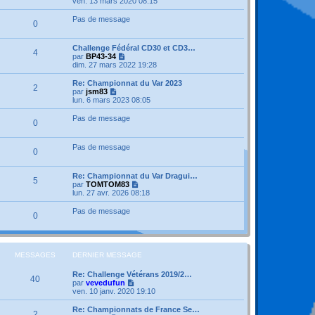
ven. 13 mars 2020 08:15
a
m
i
g
e
r
e
Pas de message
s
0
l
s
e
a
d
g
Challenge Fédéral CD30 et CD3…
e
4
e
V
par
BP43-34
r
o
dim. 27 mars 2022 19:28
n
i
i
r
Re: Championnat du Var 2023
e
2
l
V
par
jsm83
r
e
o
lun. 6 mars 2023 08:05
m
d
i
e
e
r
Pas de message
s
0
r
l
s
n
e
a
i
d
g
Pas de message
e
e
0
e
r
r
m
n
e
i
Re: Championnat du Var Dragui…
5
s
e
V
par
TOMTOM83
s
r
o
lun. 27 avr. 2026 08:18
a
m
i
g
e
r
Pas de message
0
e
s
l
s
e
a
d
g
e
e
r
MESSAGES
DERNIER MESSAGE
n
i
Re: Challenge Vétérans 2019/2…
e
40
V
par
vevedufun
r
o
ven. 10 janv. 2020 19:10
m
i
e
r
Re: Championnats de France Se…
s
2