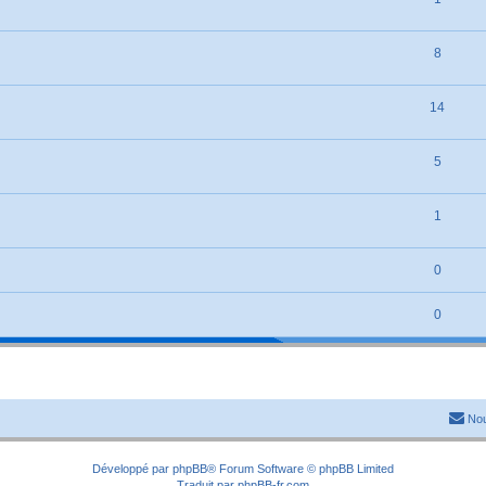
8
14
5
1
0
0
Nou
Développé par
phpBB
® Forum Software © phpBB Limited
Traduit par
phpBB-fr.com