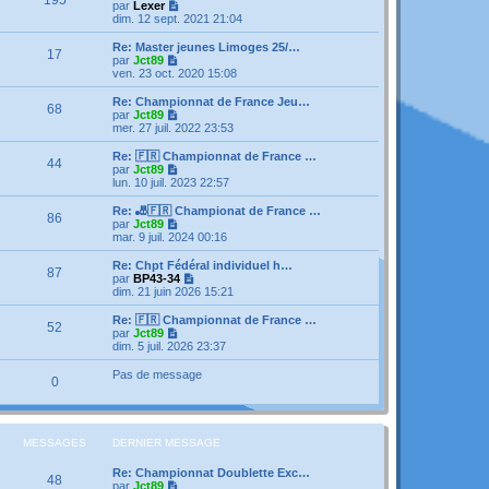
r
V
par
Lexer
a
m
n
o
dim. 12 sept. 2021 21:04
g
e
i
i
e
s
e
r
Re: Master jeunes Limoges 25/…
s
17
r
l
V
par
Jct89
a
m
e
o
ven. 23 oct. 2020 15:08
g
e
d
i
e
s
e
r
Re: Championnat de France Jeu…
s
68
r
l
V
par
Jct89
a
n
e
o
mer. 27 juil. 2022 23:53
g
i
d
i
e
e
e
r
Re: 🇫🇷 Championnat de France …
r
44
r
l
V
par
Jct89
m
n
e
o
lun. 10 juil. 2023 22:57
e
i
d
i
s
e
e
r
Re: 🎳🇫🇷 Championat de France …
s
r
86
r
l
V
par
Jct89
a
m
n
e
o
mar. 9 juil. 2024 00:16
g
e
i
d
i
e
s
e
e
r
Re: Chpt Fédéral individuel h…
s
r
87
r
l
V
par
BP43-34
a
m
n
e
o
dim. 21 juin 2026 15:21
g
e
i
d
i
e
s
e
e
r
Re: 🇫🇷 Championnat de France …
s
r
52
r
l
V
par
Jct89
a
m
n
e
o
dim. 5 juil. 2026 23:37
g
e
i
d
i
e
s
e
e
r
Pas de message
s
r
0
r
l
a
m
n
e
g
e
i
d
e
s
e
e
s
r
r
MESSAGES
DERNIER MESSAGE
a
m
n
g
e
i
e
Re: Championnat Doublette Exc…
s
e
48
V
par
Jct89
s
r