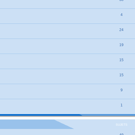
4
24
19
15
15
9
1
SUJETS
49