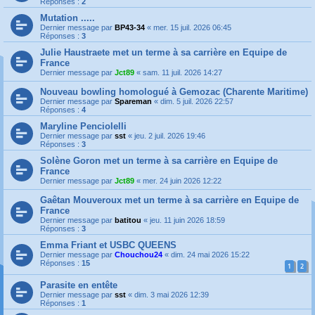
Réponses :
2
Mutation .....
Dernier message par
BP43-34
«
mer. 15 juil. 2026 06:45
Réponses :
3
Julie Haustraete met un terme à sa carrière en Equipe de
France
Dernier message par
Jct89
«
sam. 11 juil. 2026 14:27
Nouveau bowling homologué à Gemozac (Charente Maritime)
Dernier message par
Spareman
«
dim. 5 juil. 2026 22:57
Réponses :
4
Maryline Penciolelli
Dernier message par
sst
«
jeu. 2 juil. 2026 19:46
Réponses :
3
Solène Goron met un terme à sa carrière en Equipe de
France
Dernier message par
Jct89
«
mer. 24 juin 2026 12:22
Gaêtan Mouveroux met un terme à sa carrière en Equipe de
France
Dernier message par
batitou
«
jeu. 11 juin 2026 18:59
Réponses :
3
Emma Friant et USBC QUEENS
Dernier message par
Chouchou24
«
dim. 24 mai 2026 15:22
Réponses :
15
1
2
Parasite en entête
Dernier message par
sst
«
dim. 3 mai 2026 12:39
Réponses :
1