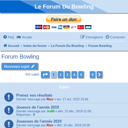
Le Forum Du Bowling
FAQ
Arcade
S’enregistrer
Connexion
Accueil
Index du forum
Le Forum Du Bowling
Forum Bowling
Forum Bowling
Nouveau sujet
Page
1
sur
9
1
2
3
4
5
9
Suivante
202 sujets
…
Sujets
Prenez vos résultats
Dernier message par
Rico
«
lun. 17 oct. 2022 15:56
Joueurs de l'année 2019
Dernier message par
Jct89
«
dim. 22 déc. 2019 21:00
Réponses :
9
Joueuses de l'année 2019
Dernier message par
Rico
«
dim. 15 déc. 2019 23:35