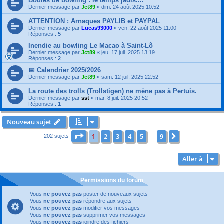
Boules de bowling : le temps jadis....
Dernier message par
Jct89
«
dim. 24 août 2025 10:52
ATTENTION : Arnaques PAYLIB et PAYPAL
Dernier message par
Lucas93000
«
ven. 22 août 2025 11:00
Réponses :
5
Inendie au bowling Le Macao à Saint-Lô
Dernier message par
Jct89
«
jeu. 17 juil. 2025 13:19
Réponses :
2
📅 Calendrier 2025/2026
Dernier message par
Jct89
«
sam. 12 juil. 2025 22:52
La route des trolls (Trollstigen) ne mène pas à Pertuis.
Dernier message par
sst
«
mar. 8 juil. 2025 20:52
Réponses :
1
Nouveau sujet
Page
1
sur
9
1
2
3
4
5
9
Suivante
202 sujets
…
Aller à
Permissions du forum
Vous
ne pouvez pas
poster de nouveaux sujets
Vous
ne pouvez pas
répondre aux sujets
Vous
ne pouvez pas
modifier vos messages
Vous
ne pouvez pas
supprimer vos messages
Vous
ne pouvez pas
joindre des fichiers