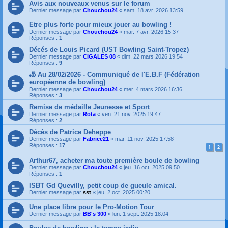
Avis aux nouveaux venus sur le forum
Dernier message par
Chouchou24
«
sam. 18 avr. 2026 13:59
Etre plus forte pour mieux jouer au bowling !
Dernier message par
Chouchou24
«
mar. 7 avr. 2026 15:37
Réponses :
1
Décés de Louis Picard (UST Bowling Saint-Tropez)
Dernier message par
CIGALES 08
«
dim. 22 mars 2026 19:54
Réponses :
9
🎳 Au 28/02/2026 - Communiqué de l'E.B.F (Fédération
européenne de bowling)
Dernier message par
Chouchou24
«
mer. 4 mars 2026 16:36
Réponses :
3
Remise de médaille Jeunesse et Sport
Dernier message par
Rota
«
ven. 21 nov. 2025 19:47
Réponses :
2
Décès de Patrice Deheppe
Dernier message par
Fabrice21
«
mar. 11 nov. 2025 17:58
Réponses :
17
1
2
Arthur67, acheter ma toute première boule de bowling
Dernier message par
Chouchou24
«
jeu. 16 oct. 2025 09:50
Réponses :
1
ISBT Gd Quevilly, petit coup de gueule amical.
Dernier message par
sst
«
jeu. 2 oct. 2025 00:20
Une place libre pour le Pro-Motion Tour
Dernier message par
BB's 300
«
lun. 1 sept. 2025 18:04