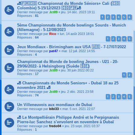
🎳🇫🇷🇨🇴 Championnat du Monde Séniors+ Cali (🇨🇴
Colombie) 5-15/12/2023 🇨🇴🇫🇷🎳
Dernier message par
Jct89
«
jeu. 14 déc. 2023 19:11
Réponses :
81
1
2
3
4
5
6
5ème Championnats du Monde bowlings Sourds - Munich
(Allemagne) - 5-12/08/2023
Dernier message par
Rico
«
lun. 14 août 2023 18:01
Réponses :
64
1
2
3
4
5
Jeux Mondiaux - Birimingham aux USA 🇺🇸 - 7-17/07/2022
Dernier message par
pat47
«
mar. 12 juil. 2022 14:55
Réponses :
4
Championnat du Monde de bowling Jeunes - U21 - 20-
29/06/2022- à Helsingborg (Suède 🇸🇪)
Dernier message par
Jct89
«
jeu. 30 juin 2022 00:22
Réponses :
17
1
2
🎳 Championnats du Monde Seniors+ - Dubaï 18 au 25
novembre 2021 🎳
Dernier message par
Jct89
«
jeu. 2 déc. 2021 23:58
Réponses :
74
1
2
3
4
5
Un Villeneuvois aux mondiaux de Dubai
Dernier message par
bibi33
«
mar. 5 oct. 2021 22:07
🎳 Le Montpelliérain Philippe André et le Perpignanais
Pierre-luc Sanchez s’envolent en novembre à Dubaï
Dernier message par
fredo04
«
jeu. 23 sept. 2021 03:37
Réponses :
1