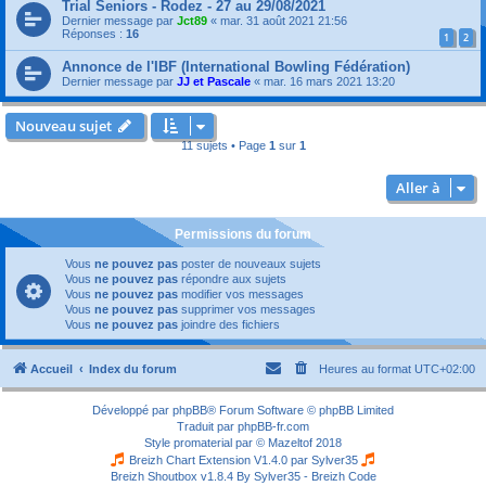
Trial Seniors - Rodez - 27 au 29/08/2021
Dernier message par
Jct89
«
mar. 31 août 2021 21:56
Réponses :
16
1
2
Annonce de l'IBF (International Bowling Fédération)
Dernier message par
JJ et Pascale
«
mar. 16 mars 2021 13:20
Nouveau sujet
11 sujets • Page
1
sur
1
Aller à
Permissions du forum
Vous
ne pouvez pas
poster de nouveaux sujets
Vous
ne pouvez pas
répondre aux sujets
Vous
ne pouvez pas
modifier vos messages
Vous
ne pouvez pas
supprimer vos messages
Vous
ne pouvez pas
joindre des fichiers
Accueil
Index du forum
Heures au format
UTC+02:00
Développé par
phpBB
® Forum Software © phpBB Limited
Traduit par
phpBB-fr.com
Style
promaterial
par ©
Mazeltof
2018
Breizh Chart Extension V1.4.0 par
Sylver35
Breizh Shoutbox v1.8.4
By Sylver35 - Breizh Code