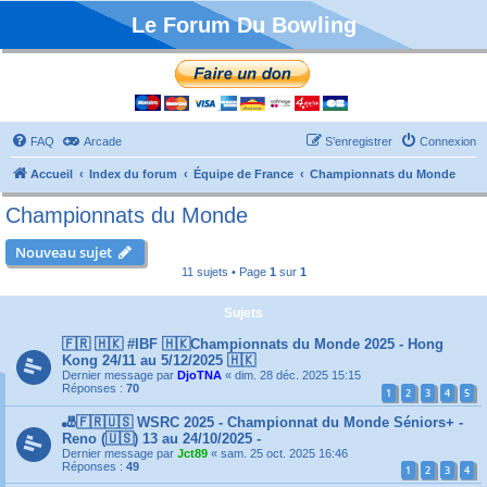
Le Forum Du Bowling
FAQ
Arcade
S’enregistrer
Connexion
Accueil
Index du forum
Équipe de France
Championnats du Monde
Championnats du Monde
Nouveau sujet
11 sujets • Page
1
sur
1
Sujets
🇫🇷 🇭🇰 #IBF 🇭🇰Championnats du Monde 2025 - Hong
Kong 24/11 au 5/12/2025 🇭🇰
Dernier message par
DjoTNA
«
dim. 28 déc. 2025 15:15
Réponses :
70
1
2
3
4
5
🎳🇫🇷🇺🇸 WSRC 2025 - Championnat du Monde Séniors+ -
Reno (🇺🇸) 13 au 24/10/2025 -
Dernier message par
Jct89
«
sam. 25 oct. 2025 16:46
Réponses :
49
1
2
3
4