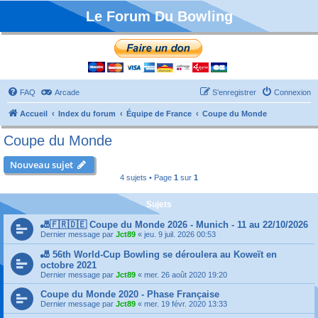
Le Forum Du Bowling
FAQ
Arcade
S’enregistrer
Connexion
Accueil
Index du forum
Équipe de France
Coupe du Monde
Coupe du Monde
Nouveau sujet
4 sujets • Page
1
sur
1
Sujets
🎳🇫🇷🇩🇪 Coupe du Monde 2026 - Munich - 11 au 22/10/2026
Dernier message par
Jct89
«
jeu. 9 juil. 2026 00:53
🎳 56th World-Cup Bowling se déroulera au Koweït en
octobre 2021
Dernier message par
Jct89
«
mer. 26 août 2020 19:20
Coupe du Monde 2020 - Phase Française
Dernier message par
Jct89
«
mer. 19 févr. 2020 13:33