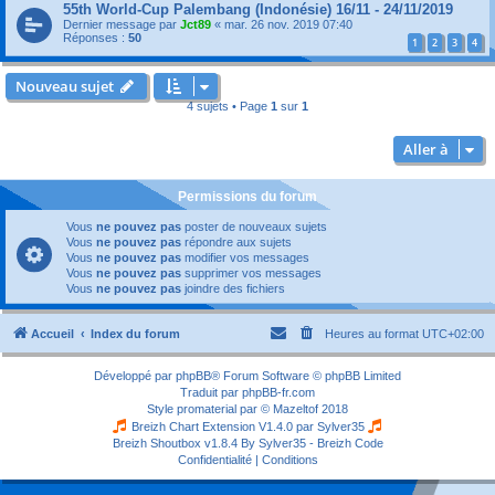
55th World-Cup Palembang (Indonésie) 16/11 - 24/11/2019
Dernier message par
Jct89
«
mar. 26 nov. 2019 07:40
Réponses :
50
1
2
3
4
Nouveau sujet
4 sujets • Page
1
sur
1
Aller à
Permissions du forum
Vous
ne pouvez pas
poster de nouveaux sujets
Vous
ne pouvez pas
répondre aux sujets
Vous
ne pouvez pas
modifier vos messages
Vous
ne pouvez pas
supprimer vos messages
Vous
ne pouvez pas
joindre des fichiers
Accueil
Index du forum
Heures au format
UTC+02:00
Développé par
phpBB
® Forum Software © phpBB Limited
Traduit par
phpBB-fr.com
Style
promaterial
par ©
Mazeltof
2018
Breizh Chart Extension V1.4.0 par
Sylver35
Breizh Shoutbox v1.8.4
By Sylver35 - Breizh Code
Confidentialité
|
Conditions