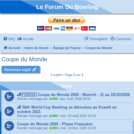
Le Forum Du Bowling
FAQ
Arcade
S’enregistrer
Connexion
Accueil
Index du forum
Équipe de France
Coupe du Monde
Coupe du Monde
Nouveau sujet
4 sujets • Page
1
sur
1
Sujets
🎳🇫🇷🇩🇪 Coupe du Monde 2026 - Munich - 11 au 22/10/2026
Dernier message par
Jct89
«
jeu. 9 juil. 2026 00:53
🎳 56th World-Cup Bowling se déroulera au Koweït en
octobre 2021
Dernier message par
Jct89
«
mer. 26 août 2020 19:20
Coupe du Monde 2020 - Phase Française
Dernier message par
Jct89
«
mer. 19 févr. 2020 13:33