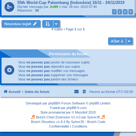
55th World-Cup Palembang (Indonésie) 16/11 - 24/11/2019
Dernier message par
Jct89
«
mar. 26 nov. 2019 07:40
Réponses :
50
1
2
3
4
Nouveau sujet
4 sujets • Page
1
sur
1
Aller à
Permissions du forum
Vous
ne pouvez pas
poster de nouveaux sujets
Vous
ne pouvez pas
répondre aux sujets
Vous
ne pouvez pas
modifier vos messages
Vous
ne pouvez pas
supprimer vos messages
Vous
ne pouvez pas
joindre des fichiers
Accueil
Index du forum
Heures au format
UTC+02:00
Développé par
phpBB
® Forum Software © phpBB Limited
Traduit par
phpBB-fr.com
Style
promaterial
par ©
Mazeltof
2018
Breizh Chart Extension V1.4.0 par
Sylver35
Breizh Shoutbox v1.8.4
By Sylver35 - Breizh Code
Confidentialité
|
Conditions