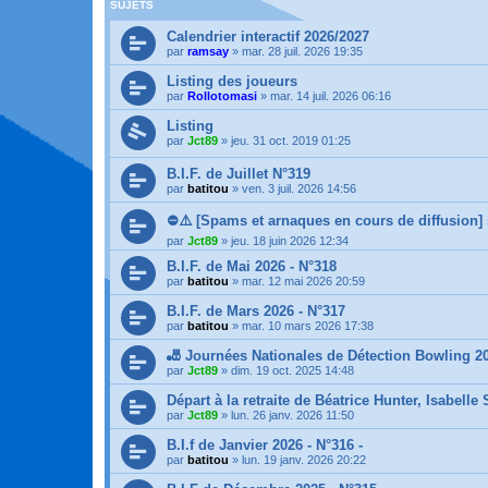
SUJETS
Calendrier interactif 2026/2027
par
ramsay
»
mar. 28 juil. 2026 19:35
Listing des joueurs
par
Rollotomasi
»
mar. 14 juil. 2026 06:16
Listing
par
Jct89
»
jeu. 31 oct. 2019 01:25
B.I.F. de Juillet N°319
par
batitou
»
ven. 3 juil. 2026 14:56
⛔️⚠️ [Spams et arnaques en cours de diffusion]
par
Jct89
»
jeu. 18 juin 2026 12:34
B.I.F. de Mai 2026 - N°318
par
batitou
»
mar. 12 mai 2026 20:59
B.I.F. de Mars 2026 - N°317
par
batitou
»
mar. 10 mars 2026 17:38
🎳 Journées Nationales de Détection Bowling 2
par
Jct89
»
dim. 19 oct. 2025 14:48
Départ à la retraite de Béatrice Hunter, Isabell
par
Jct89
»
lun. 26 janv. 2026 11:50
B.I.f de Janvier 2026 - N°316 -
par
batitou
»
lun. 19 janv. 2026 20:22