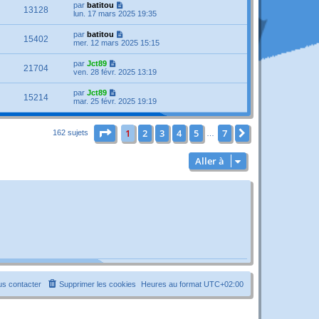
par
batitou
13128
lun. 17 mars 2025 19:35
par
batitou
15402
mer. 12 mars 2025 15:15
par
Jct89
21704
ven. 28 févr. 2025 13:19
par
Jct89
15214
mar. 25 févr. 2025 19:19
Page
1
sur
7
1
2
3
4
5
7
Suivante
162 sujets
…
Aller à
s contacter
Supprimer les cookies
Heures au format
UTC+02:00