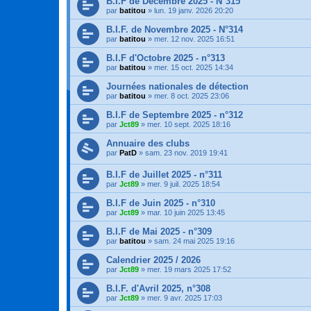
B.I.F de Décembre 2025 - N°315
par
batitou
»
lun. 19 janv. 2026 20:20
B.I.F. de Novembre 2025 - N°314
par
batitou
»
mer. 12 nov. 2025 16:51
B.I.F d'Octobre 2025 - n°313
par
batitou
»
mer. 15 oct. 2025 14:34
Journées nationales de détection
par
batitou
»
mer. 8 oct. 2025 23:06
B.I.F de Septembre 2025 - n°312
par
Jct89
»
mer. 10 sept. 2025 18:16
Annuaire des clubs
par
PatD
»
sam. 23 nov. 2019 19:41
B.I.F de Juillet 2025 - n°311
par
Jct89
»
mer. 9 juil. 2025 18:54
B.I.F de Juin 2025 - n°310
par
Jct89
»
mar. 10 juin 2025 13:45
B.I.F de Mai 2025 - n°309
par
batitou
»
sam. 24 mai 2025 19:16
Calendrier 2025 / 2026
par
Jct89
»
mer. 19 mars 2025 17:52
B.I.F. d'Avril 2025, n°308
par
Jct89
»
mer. 9 avr. 2025 17:03