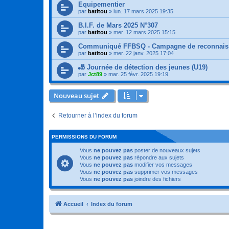
Equipementier
par
batitou
»
lun. 17 mars 2025 19:35
B.I.F. de Mars 2025 N°307
par
batitou
»
mer. 12 mars 2025 15:15
Communiqué FFBSQ - Campagne de reconnaissa
par
batitou
»
mer. 22 janv. 2025 17:04
🎳 Journée de détection des jeunes (U19)
par
Jct89
»
mar. 25 févr. 2025 19:19
Nouveau sujet
Retourner à l’index du forum
PERMISSIONS DU FORUM
Vous
ne pouvez pas
poster de nouveaux sujets
Vous
ne pouvez pas
répondre aux sujets
Vous
ne pouvez pas
modifier vos messages
Vous
ne pouvez pas
supprimer vos messages
Vous
ne pouvez pas
joindre des fichiers
Accueil
Index du forum