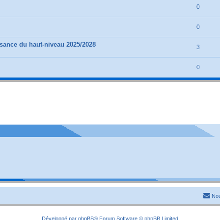
0
0
nce du haut-niveau 2025/2028
3
0
Nou
Développé par
phpBB
® Forum Software © phpBB Limited