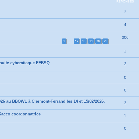
RÉPONSES
2
4
306
1
17
18
19
20
21
…
1
 suite cyberattaque FFBSQ
2
0
0
026 au BBOWL à Clermont-Ferrand les 14 et 15/02/2026.
3
e Sacco coordonnatrice
1
0