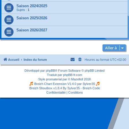
Saison 2024/2025
Sujets :
1
Saison 2025/2026
Saison 2026/2027
Aller à
Accueil
Index du forum
Heures au format
UTC+02:00
Développé par
phpBB
® Forum Software © phpBB Limited
Traduit par
phpBB-fr.com
Style
promaterial
par ©
Mazeltof
2018
Breizh Chart Extension V1.4.0 par
Sylver35
Breizh Shoutbox v1.8.4
By Sylver35 - Breizh Code
Confidentialité
|
Conditions