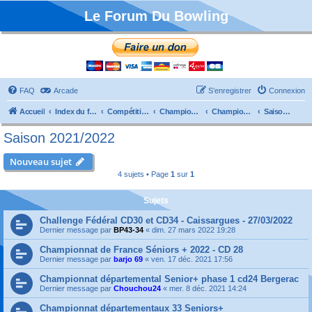
Le Forum Du Bowling
FAQ
Arcade
S’enregistrer
Connexion
Accueil
Index du forum
Compétitions
Championnats de France
Championnat Départemental
Saison 2021/2022
Saison 2021/2022
Nouveau sujet
4 sujets • Page
1
sur
1
Sujets
Challenge Fédéral CD30 et CD34 - Caissargues - 27/03/2022
Dernier message par
BP43-34
«
dim. 27 mars 2022 19:28
Championnat de France Séniors + 2022 - CD 28
Dernier message par
barjo 69
«
ven. 17 déc. 2021 17:56
Championnat départemental Senior+ phase 1 cd24 Bergerac
Dernier message par
Chouchou24
«
mer. 8 déc. 2021 14:24
Championnat départementaux 33 Seniors+