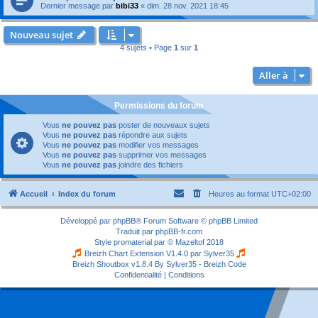
Dernier message par
bibi33
«
dim. 28 nov. 2021 18:45
Nouveau sujet
4 sujets • Page
1
sur
1
Aller à
Permissions du forum
Vous
ne pouvez pas
poster de nouveaux sujets
Vous
ne pouvez pas
répondre aux sujets
Vous
ne pouvez pas
modifier vos messages
Vous
ne pouvez pas
supprimer vos messages
Vous
ne pouvez pas
joindre des fichiers
Accueil
Index du forum
Heures au format
UTC+02:00
Développé par
phpBB
® Forum Software © phpBB Limited
Traduit par
phpBB-fr.com
Style
promaterial
par ©
Mazeltof
2018
Breizh Chart Extension V1.4.0 par
Sylver35
Breizh Shoutbox v1.8.4
By Sylver35 - Breizh Code
Confidentialité
|
Conditions