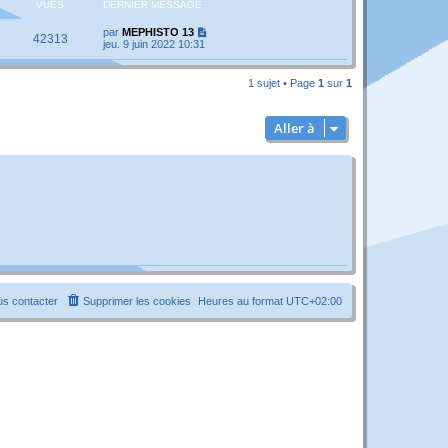
VUES
DERNIER MESSAGE
par
MEPHISTO 13
42313
jeu. 9 juin 2022 10:31
1 sujet • Page
1
sur
1
Aller à
s contacter
Supprimer les cookies
Heures au format
UTC+02:00