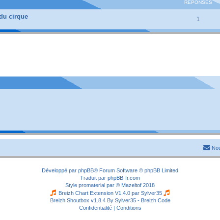
RÉPONSES
du cirque
1
Nou
Développé par
phpBB
® Forum Software © phpBB Limited
Traduit par
phpBB-fr.com
Style
promaterial
par ©
Mazeltof
2018
Breizh Chart Extension V1.4.0 par
Sylver35
Breizh Shoutbox v1.8.4
By Sylver35 - Breizh Code
Confidentialité
|
Conditions