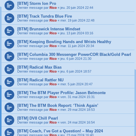
[BTM] Storm Ion Pro
Dernier message par
Rico
«
jeu. 20 juin 2024 22:44
[BTM] Track Tundra Blue Fire
Dernier message par
Rico
«
mer. 19 juin 2024 22:48
[BTM] Brunswick Intense Mindset
Dernier message par
Rico
«
jeu. 13 juin 2024 03:16
[BTM] Keeping Bowling Hands and Wrists Healthy
Dernier message par
Rico
«
mar. 11 juin 2024 20:34
[BTM] Columbia 300 Messenger PowerCOR Black/Gold Pearl
Dernier message par
Rico
«
jeu. 6 juin 2024 21:30
[BTM] Radical Max Bias
Dernier message par
Rico
«
jeu. 6 juin 2024 18:57
[BTM] Radical Rattler NU
Dernier message par
Rico
«
mer. 5 juin 2024 20:47
[BTM] The BTM Player Profile: Jason Belmonte
Dernier message par
Rico
«
ven. 31 mai 2024 15:31
[BTM] The BTM Book Report: ‘Think Again’
Dernier message par
Rico
«
mer. 29 mai 2024 18:53
[BTM] DV8 Chill Pearl
Dernier message par
Rico
«
ven. 24 mai 2024 16:54
[BTM] Coach, I’ve Got a Question! – May 2024
Dernier message par
Rico
«
jeu. 23 mai 2024 16:40