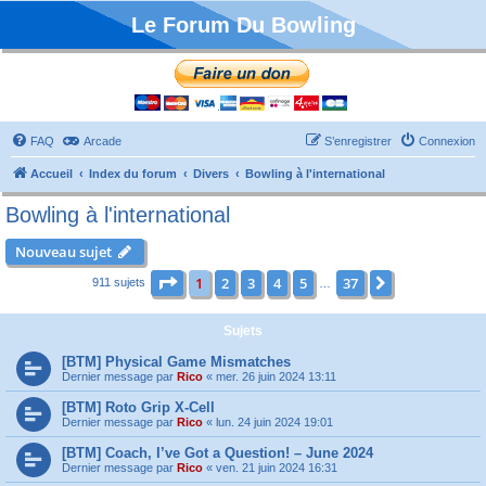
Le Forum Du Bowling
FAQ
Arcade
S’enregistrer
Connexion
Accueil
Index du forum
Divers
Bowling à l'international
Bowling à l'international
Nouveau sujet
Page
1
sur
37
1
2
3
4
5
37
Suivante
911 sujets
…
Sujets
[BTM] Physical Game Mismatches
Dernier message par
Rico
«
mer. 26 juin 2024 13:11
[BTM] Roto Grip X-Cell
Dernier message par
Rico
«
lun. 24 juin 2024 19:01
[BTM] Coach, I’ve Got a Question! – June 2024
Dernier message par
Rico
«
ven. 21 juin 2024 16:31