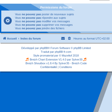
Permissions du forum
Vous
ne pouvez pas
poster de nouveaux sujets
Vous
ne pouvez pas
répondre aux sujets
Vous
ne pouvez pas
modifier vos messages
Vous
ne pouvez pas
supprimer vos messages
Vous
ne pouvez pas
joindre des fichiers
Accueil
Index du forum
Heures au format
UTC+02:00
Développé par
phpBB
® Forum Software © phpBB Limited
Traduit par
phpBB-fr.com
Style
promaterial
par ©
Mazeltof
2018
Breizh Chart Extension V1.4.0 par
Sylver35
Breizh Shoutbox v1.8.4
By Sylver35 - Breizh Code
Confidentialité
|
Conditions