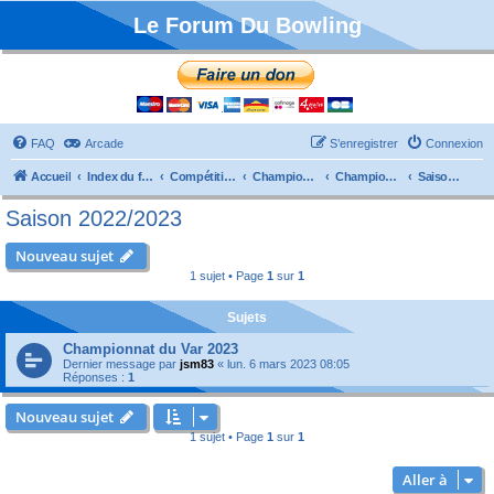
Le Forum Du Bowling
FAQ
Arcade
S’enregistrer
Connexion
Accueil
Index du forum
Compétitions
Championnats de France
Championnat Départemental
Saison 2022/2023
Saison 2022/2023
Nouveau sujet
1 sujet • Page
1
sur
1
Sujets
Championnat du Var 2023
Dernier message par
jsm83
«
lun. 6 mars 2023 08:05
Réponses :
1
Nouveau sujet
1 sujet • Page
1
sur
1
Aller à