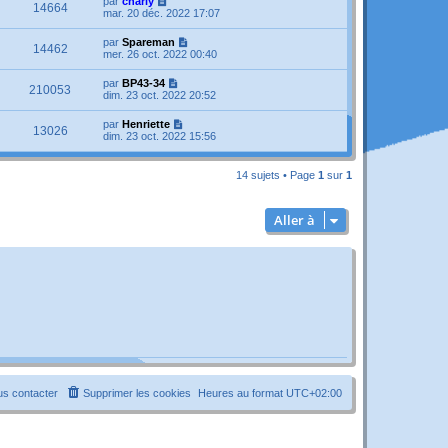
par
charly
14664
mar. 20 déc. 2022 17:07
par
Spareman
14462
mer. 26 oct. 2022 00:40
par
BP43-34
210053
dim. 23 oct. 2022 20:52
par
Henriette
13026
dim. 23 oct. 2022 15:56
14 sujets • Page
1
sur
1
Aller à
s contacter
Supprimer les cookies
Heures au format
UTC+02:00