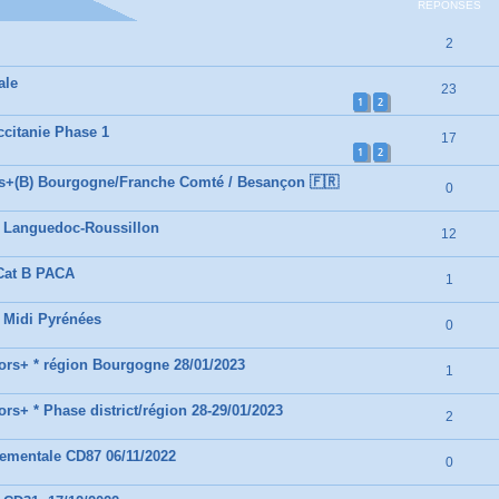
RÉPONSES
2
ale
23
1
2
citanie Phase 1
17
1
2
rs+(B) Bourgogne/Franche Comté / Besançon 🇫🇷
0
- Languedoc-Roussillon
12
Cat B PACA
1
 Midi Pyrénées
0
ors+ * région Bourgogne 28/01/2023
1
rs+ * Phase district/région 28-29/01/2023
2
ementale CD87 06/11/2022
0