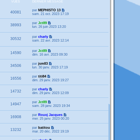
VUES
DERNIER MESSAGE
par
MEPHISTO 13
40081
sam. 21 oct. 2023 17:19
par
Jct89
38993
lun. 26 juin 2023 13:20
par
charly
30532
sam. 22 avr. 2023 12:14
par
Jct89
14590
dim. 16 avr. 2023 09:30
par
jsm83
34506
lun. 30 janv. 2023 17:19
par
titi84
16556
dim. 29 janv. 2023 19:27
par
charly
14732
dim. 29 janv. 2023 12:09
par
Jct89
14947
sam. 28 janv. 2023 19:34
par
Rouxj Jacques
16908
mer. 25 janv. 2023 00:20
par
batitou
13232
mar. 20 déc. 2022 19:19