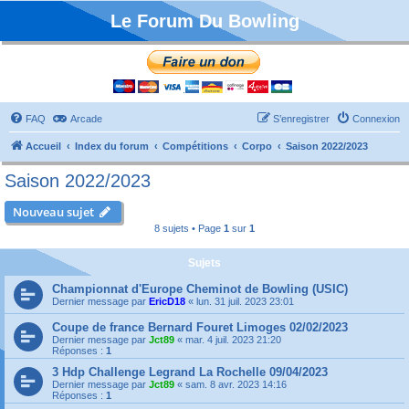
Le Forum Du Bowling
FAQ
Arcade
S’enregistrer
Connexion
Accueil
Index du forum
Compétitions
Corpo
Saison 2022/2023
Saison 2022/2023
Nouveau sujet
8 sujets • Page
1
sur
1
Sujets
Championnat d'Europe Cheminot de Bowling (USIC)
Dernier message par
EricD18
«
lun. 31 juil. 2023 23:01
Coupe de france Bernard Fouret Limoges 02/02/2023
Dernier message par
Jct89
«
mar. 4 juil. 2023 21:20
Réponses :
1
3 Hdp Challenge Legrand La Rochelle 09/04/2023
Dernier message par
Jct89
«
sam. 8 avr. 2023 14:16
Réponses :
1