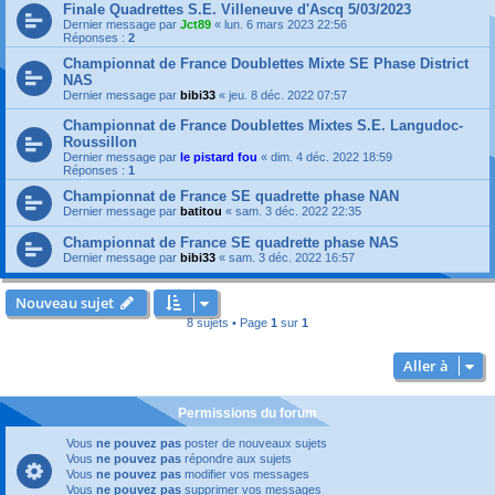
Finale Quadrettes S.E. Villeneuve d'Ascq 5/03/2023
Dernier message par
Jct89
«
lun. 6 mars 2023 22:56
Réponses :
2
Championnat de France Doublettes Mixte SE Phase District
NAS
Dernier message par
bibi33
«
jeu. 8 déc. 2022 07:57
Championnat de France Doublettes Mixtes S.E. Langudoc-
Roussillon
Dernier message par
le pistard fou
«
dim. 4 déc. 2022 18:59
Réponses :
1
Championnat de France SE quadrette phase NAN
Dernier message par
batitou
«
sam. 3 déc. 2022 22:35
Championnat de France SE quadrette phase NAS
Dernier message par
bibi33
«
sam. 3 déc. 2022 16:57
Nouveau sujet
8 sujets • Page
1
sur
1
Aller à
Permissions du forum
Vous
ne pouvez pas
poster de nouveaux sujets
Vous
ne pouvez pas
répondre aux sujets
Vous
ne pouvez pas
modifier vos messages
Vous
ne pouvez pas
supprimer vos messages