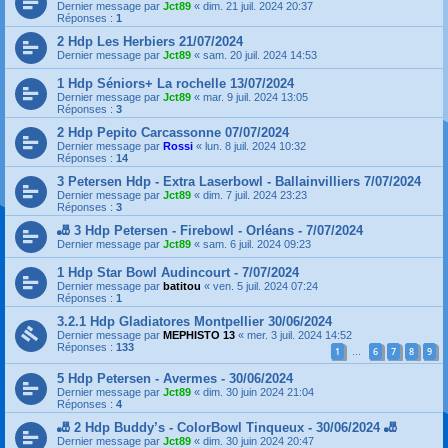
Dernier message par
Jct89
«
dim. 21 juil. 2024 20:37
Réponses :
1
2 Hdp Les Herbiers 21/07/2024
Dernier message par
Jct89
«
sam. 20 juil. 2024 14:53
1 Hdp Séniors+ La rochelle 13/07/2024
Dernier message par
Jct89
«
mar. 9 juil. 2024 13:05
Réponses :
3
2 Hdp Pepito Carcassonne 07/07/2024
Dernier message par
Rossi
«
lun. 8 juil. 2024 10:32
Réponses :
14
3 Petersen Hdp - Extra Laserbowl - Ballainvilliers 7/07/2024
Dernier message par
Jct89
«
dim. 7 juil. 2024 23:23
Réponses :
3
🎳 3 Hdp Petersen - Firebowl - Orléans - 7/07/2024
Dernier message par
Jct89
«
sam. 6 juil. 2024 09:23
1 Hdp Star Bowl Audincourt - 7/07/2024
Dernier message par
batitou
«
ven. 5 juil. 2024 07:24
Réponses :
1
3.2.1 Hdp Gladiatores Montpellier 30/06/2024
Dernier message par
MEPHISTO 13
«
mer. 3 juil. 2024 14:52
Réponses :
133
1
6
7
8
9
…
5 Hdp Petersen - Avermes - 30/06/2024
Dernier message par
Jct89
«
dim. 30 juin 2024 21:04
Réponses :
4
🎳 2 Hdp Buddy’s - ColorBowl Tinqueux - 30/06/2024 🎳
Dernier message par
Jct89
«
dim. 30 juin 2024 20:47