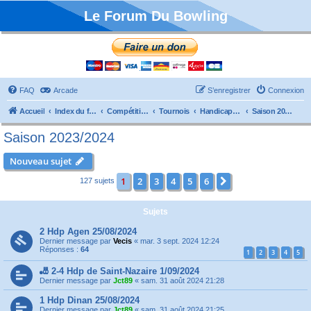
Le Forum Du Bowling
FAQ
Arcade
S’enregistrer
Connexion
Accueil
Index du forum
Compétitions
Tournois
Handicaps et TTMP
Saison 2023/2024
Saison 2023/2024
Nouveau sujet
1
2
3
4
5
6
Suivante
127 sujets
Sujets
2 Hdp Agen 25/08/2024
Dernier message par
Vecis
«
mar. 3 sept. 2024 12:24
Réponses :
64
1
2
3
4
5
🎳 2-4 Hdp de Saint-Nazaire 1/09/2024
Dernier message par
Jct89
«
sam. 31 août 2024 21:28
1 Hdp Dinan 25/08/2024
Dernier message par
Jct89
«
sam. 31 août 2024 21:25