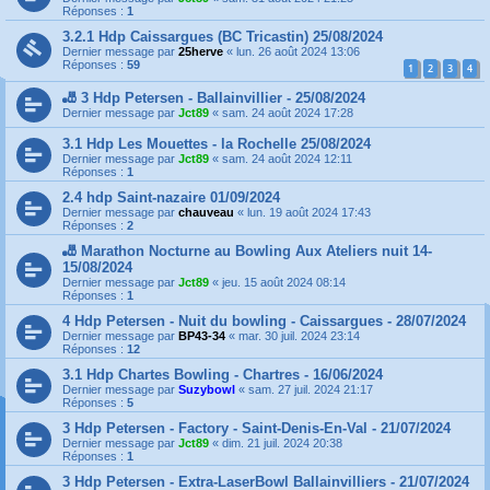
Réponses :
1
3.2.1 Hdp Caissargues (BC Tricastin) 25/08/2024
Dernier message par
25herve
«
lun. 26 août 2024 13:06
Réponses :
59
1
2
3
4
🎳 3 Hdp Petersen - Ballainvillier - 25/08/2024
Dernier message par
Jct89
«
sam. 24 août 2024 17:28
3.1 Hdp Les Mouettes - la Rochelle 25/08/2024
Dernier message par
Jct89
«
sam. 24 août 2024 12:11
Réponses :
1
2.4 hdp Saint-nazaire 01/09/2024
Dernier message par
chauveau
«
lun. 19 août 2024 17:43
Réponses :
2
🎳 Marathon Nocturne au Bowling Aux Ateliers nuit 14-
15/08/2024
Dernier message par
Jct89
«
jeu. 15 août 2024 08:14
Réponses :
1
4 Hdp Petersen - Nuit du bowling - Caissargues - 28/07/2024
Dernier message par
BP43-34
«
mar. 30 juil. 2024 23:14
Réponses :
12
3.1 Hdp Chartes Bowling - Chartres - 16/06/2024
Dernier message par
Suzybowl
«
sam. 27 juil. 2024 21:17
Réponses :
5
3 Hdp Petersen - Factory - Saint-Denis-En-Val - 21/07/2024
Dernier message par
Jct89
«
dim. 21 juil. 2024 20:38
Réponses :
1
3 Hdp Petersen - Extra-LaserBowl Ballainvilliers - 21/07/2024