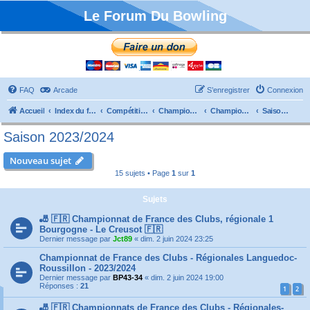
Le Forum Du Bowling
FAQ
Arcade
S’enregistrer
Connexion
Accueil
Index du forum
Compétitions
Championnats de France
Championnat Clubs
Saison 2023/2024
Saison 2023/2024
Nouveau sujet
15 sujets • Page
1
sur
1
Sujets
🎳 🇫🇷 Championnat de France des Clubs, régionale 1
Bourgogne - Le Creusot 🇫🇷
Dernier message par
Jct89
«
dim. 2 juin 2024 23:25
Championnat de France des Clubs - Régionales Languedoc-
Roussillon - 2023/2024
Dernier message par
BP43-34
«
dim. 2 juin 2024 19:00
Réponses :
21
1
2
🎳 🇫🇷 Championnats de France des Clubs - Régionales-