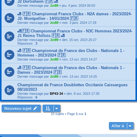
J2 Dorlisheim 🇫🇷 🎳
Dernier message par
Jct89
«
jeu. 4 janv. 2024 00:03
🎳 🇫🇷 Championnat France Clubs - N2A dames - 2023/2024-
J2- Montpellier - 14/01/2024 🇫🇷
Dernier message par
Jct89
«
mer. 3 janv. 2024 17:29
🎳🇫🇷 Championnat France Clubs - N3C Hommes 2023/2024-
J1 Reims Thillois 🇫🇷 🎳
Dernier message par
Jct89
«
dim. 15 oct. 2023 20:27
Réponses :
3
🎳 🇫🇷 Championnat de France des Clubs - Nationale 1 -
Hommes - 2023/2024 🇫🇷
Dernier message par
Jct89
«
ven. 13 oct. 2023 14:27
🎳 🇫🇷 Championnat de France des Clubs - Nationale 1 -
Dames - 2023/2024 🇫🇷
Dernier message par
Jct89
«
ven. 13 oct. 2023 14:25
Championnat de France Doublettes Occitanie Caissargues
08/10/2023
Dernier message par
BP43-34
«
dim. 8 oct. 2023 17:30
Réponses :
6
Nouveau sujet
15 sujets • Page
1
sur
1
Aller à