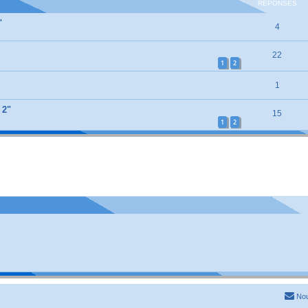
RÉPONSES
"
4
22
1
2
1
 2"
15
1
2
Nou