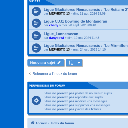
SUJETS
Ligue Gladiatores Némausensis : "Le Retiaire 2
par
MEPHISTO 13
»
dim. 21 avr. 2024 19:09
Ligue CD31 bowling de Montaudran
par
charly
»
mer. 20 sept. 2023 08:48
Ligue_Lannemezan
par
danybowl
»
dim. 12 mai 2024 11:43
Ligue Gladiatores Némausensis : "Le Mirmillon
par
MEPHISTO 13
»
mar. 24 oct. 2023 14:10
Nouveau sujet
Retourner à l’index du forum
PERMISSIONS DU FORUM
Vous
ne pouvez pas
poster de nouveaux sujets
Vous
ne pouvez pas
répondre aux sujets
Vous
ne pouvez pas
modifier vos messages
Vous
ne pouvez pas
supprimer vos messages
Vous
ne pouvez pas
joindre des fichiers
Accueil
Index du forum