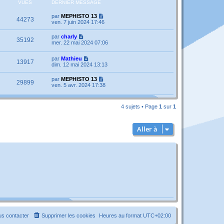
VUES
DERNIER MESSAGE
par
MEPHISTO 13
44273
ven. 7 juin 2024 17:46
par
charly
35192
mer. 22 mai 2024 07:06
par
Mathieu
13917
dim. 12 mai 2024 13:13
par
MEPHISTO 13
29899
ven. 5 avr. 2024 17:38
4 sujets • Page
1
sur
1
Aller à
s contacter
Supprimer les cookies
Heures au format
UTC+02:00