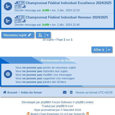
🎳🇫🇷 Championnat Fédéral Individuel Excellence 2024/2025
🇫🇷 🎳
Dernier message par
Jct89
«
lun. 2 déc. 2024 22:53
🎳🇫🇷 Championnat Fédéral Individuel Honneur 2024/2025
🇫🇷 🎳
Dernier message par
Jct89
«
lun. 2 déc. 2024 22:46
Nouveau sujet
20 sujets • Page
1
sur
1
Aller à
Permissions du forum
Vous
ne pouvez pas
poster de nouveaux sujets
Vous
ne pouvez pas
répondre aux sujets
Vous
ne pouvez pas
modifier vos messages
Vous
ne pouvez pas
supprimer vos messages
Vous
ne pouvez pas
joindre des fichiers
Accueil
Index du forum
Heures au format
UTC+02:00
Développé par
phpBB
® Forum Software © phpBB Limited
Traduit par
phpBB-fr.com
Style
promaterial
par ©
Mazeltof
2018
Breizh Chart Extension V1.4.0 par
Sylver35