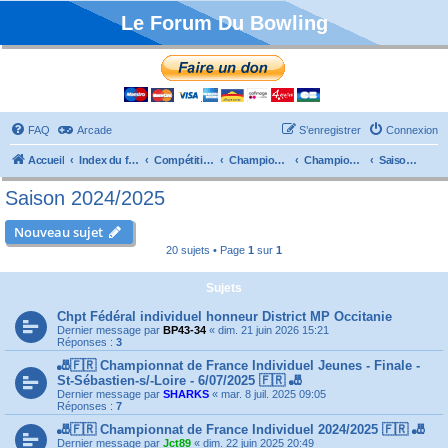
Le Forum Du Bowling
FAQ
Arcade
S’enregistrer
Connexion
Accueil
Index du forum
Compétitions
Championnats de France
Championnat Individuels
Saison 2024/2025
Saison 2024/2025
Nouveau sujet
20 sujets • Page
1
sur
1
Sujets
Chpt Fédéral individuel honneur District MP Occitanie
Dernier message par
BP43-34
«
dim. 21 juin 2026 15:21
Réponses :
3
🎳🇫🇷 Championnat de France Individuel Jeunes - Finale -
St-Sébastien-s/-Loire - 6/07/2025 🇫🇷 🎳
Dernier message par
SHARKS
«
mar. 8 juil. 2025 09:05
Réponses :
7
🎳🇫🇷 Championnat de France Individuel 2024/2025 🇫🇷 🎳
Dernier message par
Jct89
«
dim. 22 juin 2025 20:49