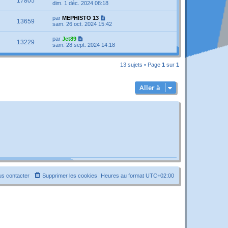
17805
dim. 1 déc. 2024 08:18
par
MEPHISTO 13
13659
sam. 26 oct. 2024 15:42
par
Jct89
13229
sam. 28 sept. 2024 14:18
13 sujets • Page
1
sur
1
Aller à
s contacter
Supprimer les cookies
Heures au format
UTC+02:00