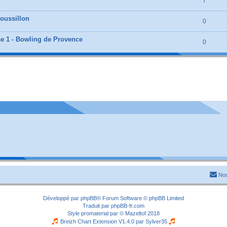
7
Roussillon
0
se 1 - Bowling de Provence
0
Nou
Développé par
phpBB
® Forum Software © phpBB Limited
Traduit par
phpBB-fr.com
Style
promaterial
par ©
Mazeltof
2018
Breizh Chart Extension V1.4.0 par
Sylver35