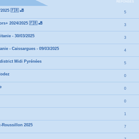
RÉPONSES
2025 🇫🇷 🎳
5
rs+ 2024/2025 🇫🇷 🎳
3
tanie - 30/03/2025
3
anie - Caissargues - 09/03/2025
4
istrict Midi Pyrénées
5
Rodez
0
e
0
0
1
-Roussillon 2025
7