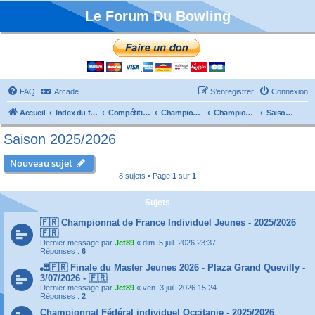
Le Forum Du Bowling
FAQ
Arcade
S’enregistrer
Connexion
Accueil
Index du forum
Compétitions
Championnats de France
Championnat Individuels
Saison 2025/2026
Saison 2025/2026
Nouveau sujet
8 sujets • Page
1
sur
1
Sujets
🇫🇷 Championnat de France Individuel Jeunes - 2025/2026
🇫🇷
Dernier message par
Jct89
«
dim. 5 juil. 2026 23:37
Réponses :
6
🎳🇫🇷 Finale du Master Jeunes 2026 - Plaza Grand Quevilly -
3/07/2026 - 🇫🇷
Dernier message par
Jct89
«
ven. 3 juil. 2026 15:24
Réponses :
2
Championnat Fédéral individuel Occitanie - 2025/2026