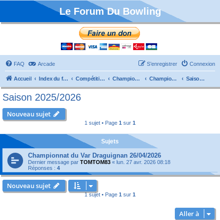
Le Forum Du Bowling
FAQ
Arcade
S’enregistrer
Connexion
Accueil
Index du forum
Compétitions
Championnats de France
Championnat Départemental
Saison 2025/2026
Saison 2025/2026
Nouveau sujet
1 sujet • Page
1
sur
1
Sujets
Championnat du Var Draguignan 26/04/2026
Dernier message par
TOMTOM83
«
lun. 27 avr. 2026 08:18
Réponses :
4
Nouveau sujet
1 sujet • Page
1
sur
1
Aller à