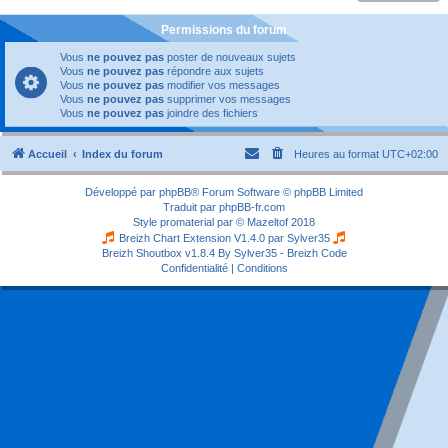
Permissions du forum
Vous
ne pouvez pas
poster de nouveaux sujets
Vous
ne pouvez pas
répondre aux sujets
Vous
ne pouvez pas
modifier vos messages
Vous
ne pouvez pas
supprimer vos messages
Vous
ne pouvez pas
joindre des fichiers
Accueil
Index du forum
Heures au format
UTC+02:00
Développé par
phpBB
® Forum Software © phpBB Limited
Traduit par
phpBB-fr.com
Style
promaterial
par ©
Mazeltof
2018
Breizh Chart Extension V1.4.0 par
Sylver35
Breizh Shoutbox v1.8.4
By Sylver35 - Breizh Code
Confidentialité
|
Conditions