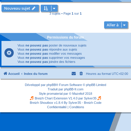
Nouveau sujet
3 sujets • Page
1
sur
1
Aller à
Permissions du forum
Vous
ne pouvez pas
poster de nouveaux sujets
Vous
ne pouvez pas
répondre aux sujets
Vous
ne pouvez pas
modifier vos messages
Vous
ne pouvez pas
supprimer vos messages
Vous
ne pouvez pas
joindre des fichiers
Accueil
Index du forum
Heures au format
UTC+02:00
Développé par
phpBB
® Forum Software © phpBB Limited
Traduit par
phpBB-fr.com
Style
promaterial
par ©
Mazeltof
2018
Breizh Chart Extension V1.4.0 par
Sylver35
Breizh Shoutbox v1.8.4
By Sylver35 - Breizh Code
Confidentialité
|
Conditions