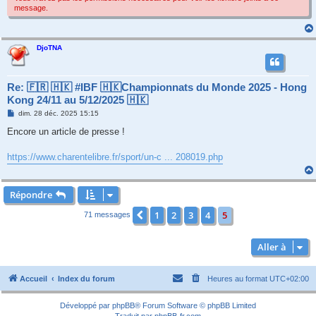
message.
DjoTNA
Re: 🇫🇷 🇭🇰 #IBF 🇭🇰Championnats du Monde 2025 - Hong
Kong 24/11 au 5/12/2025 🇭🇰
M
dim. 28 déc. 2025 15:15
e
s
Encore un article de presse !
s
a
g
https://www.charentelibre.fr/sport/un-c ... 208019.php
e
Répondre
1
2
3
4
5
Précédente
71 messages
Aller à
Accueil
Index du forum
Heures au format
UTC+02:00
Développé par
phpBB
® Forum Software © phpBB Limited