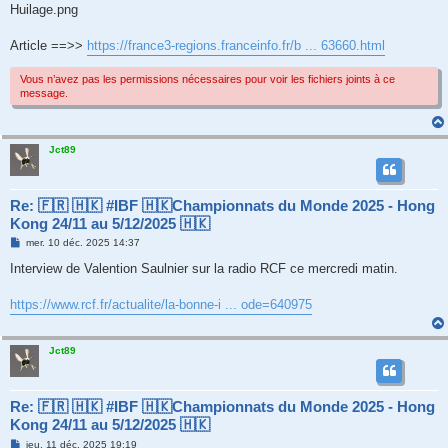
g
Huilage.png
e
Article ==>>
https://france3-regions.franceinfo.fr/b ... 63660.html
Vous n’avez pas les permissions nécessaires pour voir les fichiers joints à ce
message.
Jct89
Re: 🇫🇷 🇭🇰 #IBF 🇭🇰Championnats du Monde 2025 - Hong
Kong 24/11 au 5/12/2025 🇭🇰
M
mer. 10 déc. 2025 14:37
e
s
Interview de Valention Saulnier sur la radio RCF ce mercredi matin.
s
a
g
https://www.rcf.fr/actualite/la-bonne-i ... ode=640975
e
Jct89
Re: 🇫🇷 🇭🇰 #IBF 🇭🇰Championnats du Monde 2025 - Hong
Kong 24/11 au 5/12/2025 🇭🇰
M
jeu. 11 déc. 2025 19:19