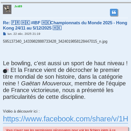
Jct89
Re: 🇫🇷 🇭🇰 #IBF 🇭🇰Championnats du Monde 2025 - Hong
Kong 24/11 au 5/12/2025 🇭🇰
M
lun. 22 déc. 2025 21:19
e
s
595137340_1433982888733428_3424019858128447015_n.jpg
s
a
g
e
Le bowling, c'est aussi un sport de haut niveau !
Et la France vient de décrocher le premier
titre mondial de son histoire, dans la catégorie
reine !
Gaëtan Mouveroux
, membre de l'équipe
de France victorieuse, nous a présenté les
particularités de cette discipline.
Vidéo à découvrir ici :
https://www.facebook.com/share/v/1H
Vous n’avez pas les permissions nécessaires pour voir les fichiers joints à ce