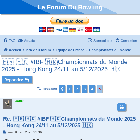
Le Forum Du Bowling
FAQ
Arcade
S’enregistrer
Connexion
Accueil
Index du forum
Équipe de France
Championnats du Monde
🇫🇷 🇭🇰 #IBF 🇭🇰Championnats du Monde
2025 - Hong Kong 24/11 au 5/12/2025 🇭🇰
Répondre
1
2
3
4
5
Précédente
71 messages
Jct89
Re: 🇫🇷 🇭🇰 #IBF 🇭🇰Championnats du Monde 2025
- Hong Kong 24/11 au 5/12/2025 🇭🇰
M
mar. 9 déc. 2025 23:36
e
s