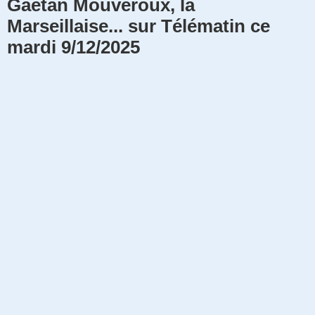
Gaetan Mouveroux, la
s
a
Marseillaise... sur Télématin ce
g
e
mardi 9/12/2025