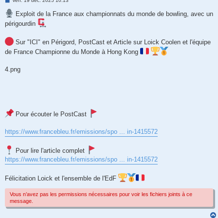
ven. 19 déc. 2025 10:13
e
s
Exploit de la France aux championnats du monde de bowling, avec un
s
périgourdin
a
g
e
Sur "ICI" en Périgord, PostCast et Article sur Loick Coolen et l'équipe
de France Championne du Monde à Hong Kong
4.png
Pour écouter le PostCast
https://www.francebleu.fr/emissions/spo ... in-1415572
Pour lire l'article complet
https://www.francebleu.fr/emissions/spo ... in-1415572
Félicitation Loick et l'ensemble de l'EdF
Vous n’avez pas les permissions nécessaires pour voir les fichiers joints à ce
message.