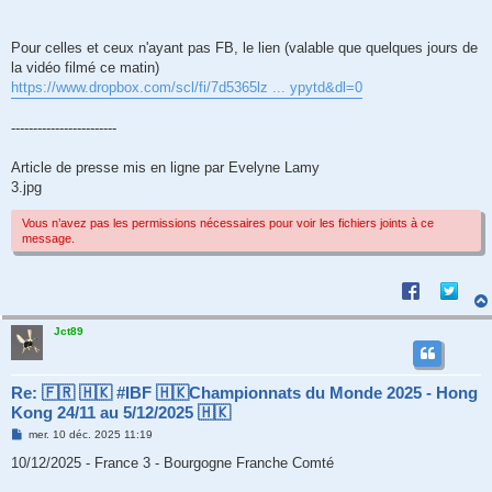
Pour celles et ceux n'ayant pas FB, le lien (valable que quelques jours de
la vidéo filmé ce matin)
https://www.dropbox.com/scl/fi/7d5365lz ... ypytd&dl=0
------------------------
Article de presse mis en ligne par Evelyne Lamy
3.jpg
Vous n’avez pas les permissions nécessaires pour voir les fichiers joints à ce
message.
Jct89
Re: 🇫🇷 🇭🇰 #IBF 🇭🇰Championnats du Monde 2025 - Hong
Kong 24/11 au 5/12/2025 🇭🇰
M
mer. 10 déc. 2025 11:19
e
s
10/12/2025 - France 3 - Bourgogne Franche Comté
s
a