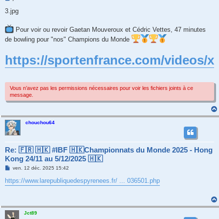
e
s
3.jpg
s
a
g
Pour voir ou revoir Gaetan Mouveroux et Cédric Vettes, 47 minutes
e
de bowling pour "nos" Champions du Monde
https://sportenfrance.com/videos/x
Vous n’avez pas les permissions nécessaires pour voir les fichiers joints à ce
message.
chouchou64
Re: 🇫🇷 🇭🇰 #IBF 🇭🇰Championnats du Monde 2025 - Hong
Kong 24/11 au 5/12/2025 🇭🇰
M
ven. 12 déc. 2025 15:42
e
s
https://www.larepubliquedespyrenees.fr/ ... 036501.php
s
a
g
e
Jct89