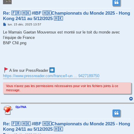
Re: 🇫🇷 🇭🇰 #IBF 🇭🇰Championnats du Monde 2025 - Hong
Kong 24/11 au 5/12/2025 🇭🇰
M
lun. 15 déc. 2025 13:57
e
s
Le Mar­nais Gaetan Mouveroux est monté sur le toit du monde avec
s
l’équipe de France
a
g
BNP CNI.png
e
A lire sur PressReader
https://www.pressreader.com/france/l-un ... 9427189750
Vous n’avez pas les permissions nécessaires pour voir les fichiers joints à ce
message.
DjoTNA
Re: 🇫🇷 🇭🇰 #IBF 🇭🇰Championnats du Monde 2025 - Hong
Kong 24/11 au 5/12/2025 🇭🇰