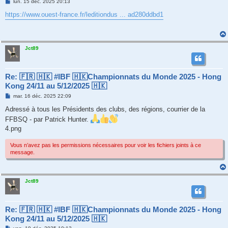
M
lun. 15 déc. 2025 20:13
e
s
https://www.ouest-france.fr/leditiondus ... ad280ddbd1
s
a
g
e
Jct89
Re: 🇫🇷 🇭🇰 #IBF 🇭🇰Championnats du Monde 2025 - Hong
Kong 24/11 au 5/12/2025 🇭🇰
M
mar. 16 déc. 2025 22:09
e
s
Adressé à tous les Présidents des clubs, des régions, courrier de la
s
FFBSQ - par Patrick Hunter.
a
g
4.png
e
Vous n’avez pas les permissions nécessaires pour voir les fichiers joints à ce
message.
Jct89
Re: 🇫🇷 🇭🇰 #IBF 🇭🇰Championnats du Monde 2025 - Hong
Kong 24/11 au 5/12/2025 🇭🇰
M