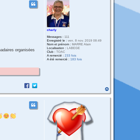
charly
Messages :
111
Enregistré le :
ven. 8 nov. 2019 08:49
Nom et prénom :
MARRE Alain
Localisation :
LABEGE
madaires organisées
Club :
TOAC
A remercié :
233 fois
A été remercié :
183 fois
H
a
u
t