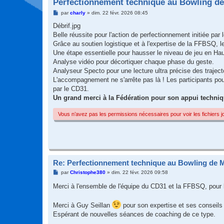
Perfectionnement technique au Bowling d
M
par
charly
»
dim. 22 févr. 2026 08:45
e
s
Débrif.jpg
s
Belle réussite pour l'action de perfectionnement initiée p
a
g
Grâce au soutien logistique et à l'expertise de la FFBSQ, le
e
Une étape essentielle pour hausser le niveau de jeu en Ha
Analyse vidéo pour décortiquer chaque phase du geste.
Analyseur Specto pour une lecture ultra précise des traject
L'accompagnement ne s'arrête pas là ! Les participants p
par le CD31.
Un grand merci à la Fédération pour son appui technique
Vous n’avez pas les permissions nécessaires pour voir les fichiers 
Re: Perfectionnement technique au Bowling de 
M
par
Christophe380
»
dim. 22 févr. 2026 09:58
e
s
Merci à l'ensemble de l'équipe du CD31 et la FFBSQ, pour l
s
a
g
Merci à Guy Seillan
pour son expertise et ses conseils 
e
Espérant de nouvelles séances de coaching de ce type.