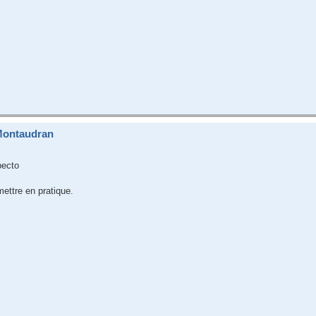
Montaudran
pecto
ettre en pratique.