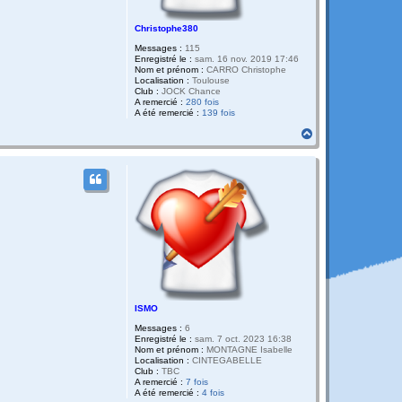
Christophe380
Messages :
115
Enregistré le :
sam. 16 nov. 2019 17:46
Nom et prénom :
CARRO Christophe
Localisation :
Toulouse
Club :
JOCK Chance
A remercié :
280 fois
A été remercié :
139 fois
H
a
u
t
ISMO
Messages :
6
Enregistré le :
sam. 7 oct. 2023 16:38
Nom et prénom :
MONTAGNE Isabelle
Localisation :
CINTEGABELLE
Club :
TBC
A remercié :
7 fois
A été remercié :
4 fois