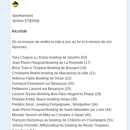
Sportivement,
Jérôme ETIENNE
Rico'Edit
On va essayer de mettre la liste à jour au fur et à mesure de vos
réponses :
Tony Chapus a L'Enjoy bowling de moulins (03)
Jean-Pierre Paugnat Bowling de La Rochelle (17)
Brice Train à l’Espace Bowling de Bourges (18)
Christophe Boillot bowling de Marsannay la côte (21)
Anthony Fabre Bowling de Dinan (22)
Duchaud Emmanuel sur Besançon (25)
Petitperrin Laurent sur Besançon (25)
Laurent Tessier Bowling Bois Paris Nogent le Phaye (28)
Philippe André Space bowling nimes (30)
Frédéric Nicot , bowling Pompignane , Montpellier (34)
Jean-Pierre Paugnat Bowling de Saint-Sébastien sur Loire (44)
Michael Séverin dit Mika au Complex à Saran (45)
François Demizieux au bowling de Châlons en Champagne (51)
Johnny Fronville JWFproshop Au bowling de Reims Tinqueux