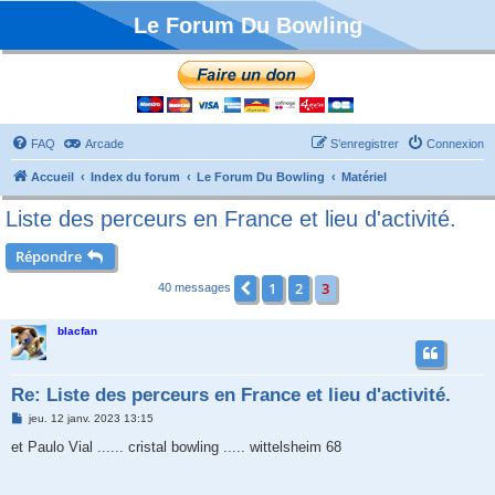
Le Forum Du Bowling
FAQ
Arcade
S’enregistrer
Connexion
Accueil
Index du forum
Le Forum Du Bowling
Matériel
Liste des perceurs en France et lieu d'activité.
Répondre
1
2
3
Précédente
40 messages
blacfan
Re: Liste des perceurs en France et lieu d'activité.
M
jeu. 12 janv. 2023 13:15
e
s
et Paulo Vial ...... cristal bowling ..... wittelsheim 68
s
a
g