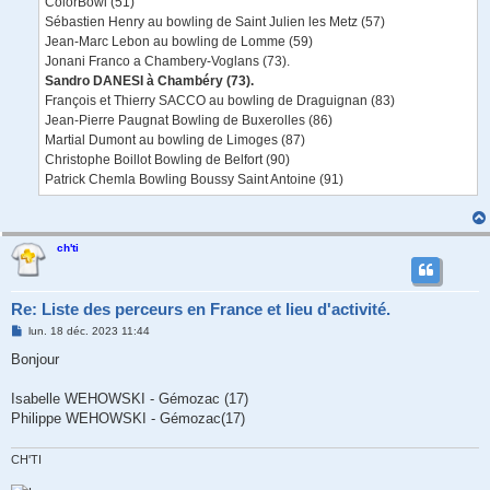
ColorBowl (51)
Sébastien Henry au bowling de Saint Julien les Metz (57)
Jean-Marc Lebon au bowling de Lomme (59)
Jonani Franco a Chambery-Voglans (73).
Sandro DANESI à Chambéry (73).
François et Thierry SACCO au bowling de Draguignan (83)
Jean-Pierre Paugnat Bowling de Buxerolles (86)
Martial Dumont au bowling de Limoges (87)
Christophe Boillot Bowling de Belfort (90)
Patrick Chemla Bowling Boussy Saint Antoine (91)
ch'ti
Re: Liste des perceurs en France et lieu d'activité.
M
lun. 18 déc. 2023 11:44
e
s
Bonjour
s
a
g
Isabelle WEHOWSKI - Gémozac (17)
e
Philippe WEHOWSKI - Gémozac(17)
CH'TI