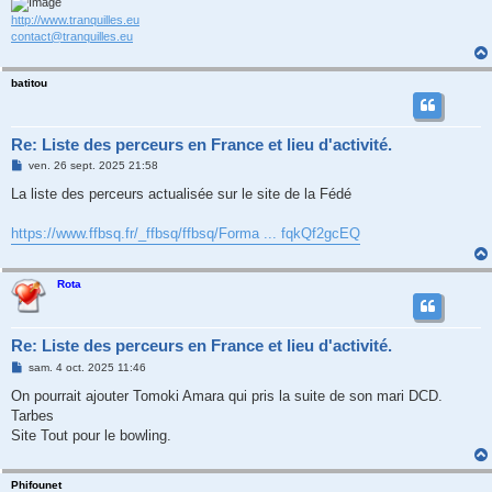
http://www.tranquilles.eu
contact@tranquilles.eu
batitou
Re: Liste des perceurs en France et lieu d'activité.
M
ven. 26 sept. 2025 21:58
e
s
La liste des perceurs actualisée sur le site de la Fédé
s
a
g
https://www.ffbsq.fr/_ffbsq/ffbsq/Forma ... fqkQf2gcEQ
e
Rota
Re: Liste des perceurs en France et lieu d'activité.
M
sam. 4 oct. 2025 11:46
e
s
On pourrait ajouter Tomoki Amara qui pris la suite de son mari DCD.
s
Tarbes
a
g
Site Tout pour le bowling.
e
Phifounet