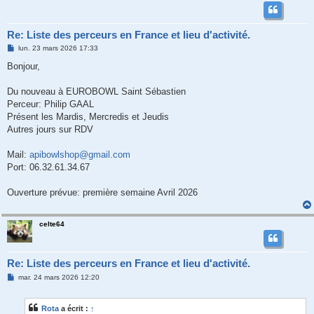
Re: Liste des perceurs en France et lieu d'activité.
M
lun. 23 mars 2026 17:33
e
s
Bonjour,
s
a
g
Du nouveau à EUROBOWL Saint Sébastien
e
Perceur: Philip GAAL
Présent les Mardis, Mercredis et Jeudis
Autres jours sur RDV
Mail:
apibowlshop@gmail.com
Port: 06.32.61.34.67
Ouverture prévue: première semaine Avril 2026
celte64
Re: Liste des perceurs en France et lieu d'activité.
M
mar. 24 mars 2026 12:20
e
s
s
Rota
a écrit :
↑
a