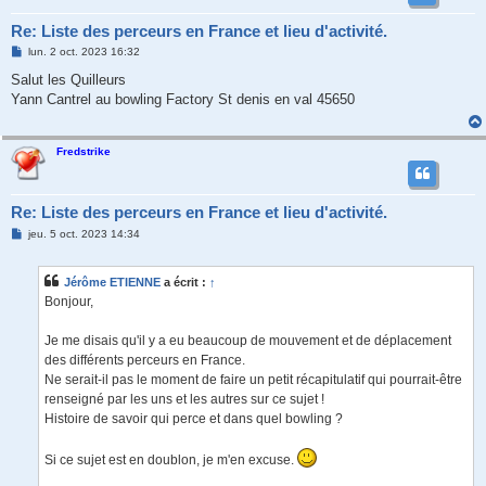
Re: Liste des perceurs en France et lieu d'activité.
M
lun. 2 oct. 2023 16:32
e
s
Salut les Quilleurs
s
Yann Cantrel au bowling Factory St denis en val 45650
a
g
e
Fredstrike
Re: Liste des perceurs en France et lieu d'activité.
M
jeu. 5 oct. 2023 14:34
e
s
s
Jérôme ETIENNE
a écrit :
↑
a
g
Bonjour,
e
Je me disais qu'il y a eu beaucoup de mouvement et de déplacement
des différents perceurs en France.
Ne serait-il pas le moment de faire un petit récapitulatif qui pourrait-être
renseigné par les uns et les autres sur ce sujet !
Histoire de savoir qui perce et dans quel bowling ?
Si ce sujet est en doublon, je m'en excuse.