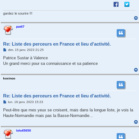
e
gardez le sourire !!!
pat47
Re: Liste des perceurs en France et lieu d'activité.
M
dim. 15 janv. 2023 21:25
e
s
Patrice Sustar à Valence
s
Un grand merci pour sa connaissance et sa patience
a
g
e
koxinoo
Re: Liste des perceurs en France et lieu d'activité.
M
lun. 16 janv. 2023 15:23
e
s
Peut-être que mes yeux se croisent, mais dans la longue liste, je vois la
s
Haute-Normandie mais pas la Basse-Normandie...
a
g
e
lolo45650