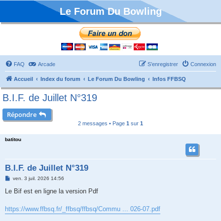
Le Forum Du Bowling
FAQ
Arcade
S’enregistrer
Connexion
Accueil
Index du forum
Le Forum Du Bowling
Infos FFBSQ
B.I.F. de Juillet N°319
Répondre
2 messages • Page
1
sur
1
batitou
B.I.F. de Juillet N°319
M
ven. 3 juil. 2026 14:56
e
s
Le Bif est en ligne la version Pdf
s
a
g
https://www.ffbsq.fr/_ffbsq/ffbsq/Commu ... 026-07.pdf
e