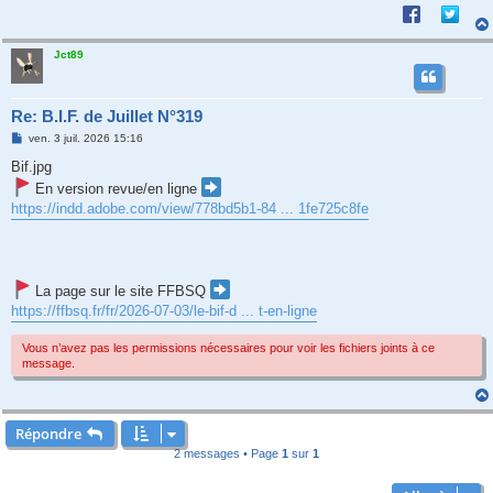
Jct89
Re: B.I.F. de Juillet N°319
M
ven. 3 juil. 2026 15:16
e
s
Bif.jpg
s
En version revue/en ligne
a
g
https://indd.adobe.com/view/778bd5b1-84 ... 1fe725c8fe
e
La page sur le site FFBSQ
https://ffbsq.fr/fr/2026-07-03/le-bif-d ... t-en-ligne
Vous n’avez pas les permissions nécessaires pour voir les fichiers joints à ce
message.
Répondre
2 messages • Page
1
sur
1