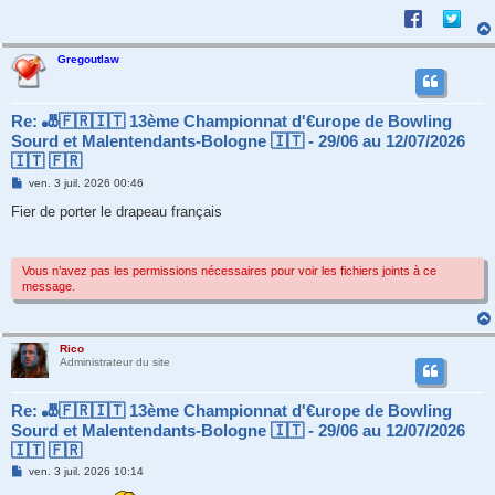
Gregoutlaw
Re: 🎳🇫🇷🇮🇹 13ème Championnat d'€urope de Bowling
Sourd et Malentendants-Bologne 🇮🇹 - 29/06 au 12/07/2026
🇮🇹 🇫🇷
M
ven. 3 juil. 2026 00:46
e
s
Fier de porter le drapeau français
s
a
g
e
Vous n’avez pas les permissions nécessaires pour voir les fichiers joints à ce
message.
Rico
Administrateur du site
Re: 🎳🇫🇷🇮🇹 13ème Championnat d'€urope de Bowling
Sourd et Malentendants-Bologne 🇮🇹 - 29/06 au 12/07/2026
🇮🇹 🇫🇷
M
ven. 3 juil. 2026 10:14
e