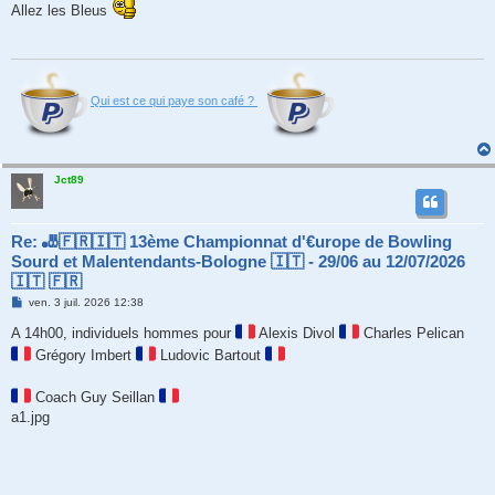
s
Allez les Bleus
s
a
g
e
Qui est ce qui paye son café ?
Jct89
Re: 🎳🇫🇷🇮🇹 13ème Championnat d'€urope de Bowling
Sourd et Malentendants-Bologne 🇮🇹 - 29/06 au 12/07/2026
🇮🇹 🇫🇷
M
ven. 3 juil. 2026 12:38
e
s
A 14h00, individuels hommes pour
Alexis Divol
Charles Pelican
s
Grégory Imbert
Ludovic Bartout
a
g
e
Coach Guy Seillan
a1.jpg