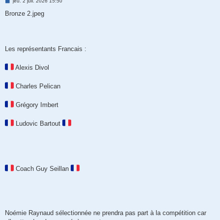
M
jeu. 2 juil. 2026 15:50
e
s
Bronze 2.jpeg
s
a
g
e
Les représentants Francais :
Alexis Divol
Charles Pelican
Grégory Imbert
Ludovic Bartout
Coach Guy Seillan
Noémie Raynaud sélectionnée ne prendra pas part à la compétition car