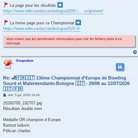
La page pour les résultats
https://www.edbcsanlazzarobologna2026.i ... ssignment/
La home page pour ce Championnat
https://www.edbcsanlazzarobologna2026.it/
Vous n’avez pas les permissions nécessaires pour voir les fichiers joints à ce
message.
Gregoutlaw
Re: 🎳🇫🇷🇮🇹 13ème Championnat d'€urope de Bowling
Sourd et Malentendants-Bologne 🇮🇹 - 29/06 au 12/07/2026
🇮🇹 🇫🇷
M
dim. 5 juil. 2026 19:45
e
s
20260705_192707.jpg
s
Résultats double men
a
g
e
Médaille OR champion d Europe
Bartout ludovic
Pélican charles