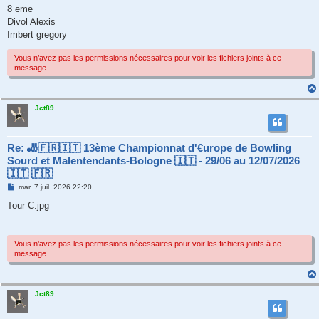
8 eme
Divol Alexis
Imbert gregory
Vous n’avez pas les permissions nécessaires pour voir les fichiers joints à ce
message.
Jct89
Re: 🎳🇫🇷🇮🇹 13ème Championnat d'€urope de Bowling
Sourd et Malentendants-Bologne 🇮🇹 - 29/06 au 12/07/2026
🇮🇹 🇫🇷
M
mar. 7 juil. 2026 22:20
e
s
Tour C.jpg
s
a
g
e
Vous n’avez pas les permissions nécessaires pour voir les fichiers joints à ce
message.
Jct89