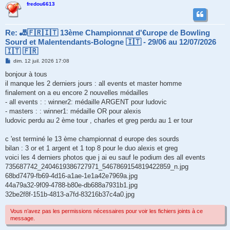
fredou6613
Re: 🎳🇫🇷🇮🇹 13ème Championnat d'€urope de Bowling
Sourd et Malentendants-Bologne 🇮🇹 - 29/06 au 12/07/2026
🇮🇹 🇫🇷
M
dim. 12 juil. 2026 17:08
e
s
bonjour à tous
s
il manque les 2 derniers jours : all events et master homme
a
g
finalement on a eu encore 2 nouvelles médailles
e
- all events : : winner2: médaille ARGENT pour ludovic
- masters : : winner1: médaille OR pour alexis
ludovic perdu au 2 ème tour , charles et greg perdu au 1 er tour
c 'est terminé le 13 ème championnat d europe des sourds
bilan : 3 or et 1 argent et 1 top 8 pour le duo alexis et greg
voici les 4 derniers photos que j ai eu sauf le podium des all events
735687742_2404619386727971_5467869154819422859_n.jpg
68bd7479-fb69-4d16-a1ae-1e1a42e7969a.jpg
44a79a32-9f09-4788-b80e-db688a7931b1.jpg
32be2f8f-151b-4813-a7fd-83216b37c4a0.jpg
Vous n’avez pas les permissions nécessaires pour voir les fichiers joints à ce
message.