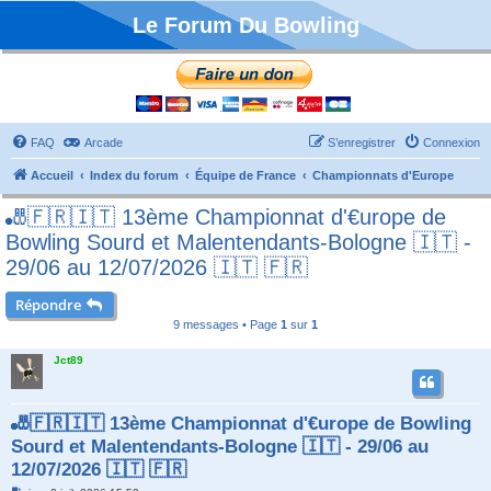
Le Forum Du Bowling
FAQ
Arcade
S’enregistrer
Connexion
Accueil
Index du forum
Équipe de France
Championnats d'Europe
🎳🇫🇷🇮🇹 13ème Championnat d'€urope de
Bowling Sourd et Malentendants-Bologne 🇮🇹 -
29/06 au 12/07/2026 🇮🇹 🇫🇷
Répondre
9 messages • Page
1
sur
1
Jct89
🎳🇫🇷🇮🇹 13ème Championnat d'€urope de Bowling
Sourd et Malentendants-Bologne 🇮🇹 - 29/06 au
12/07/2026 🇮🇹 🇫🇷