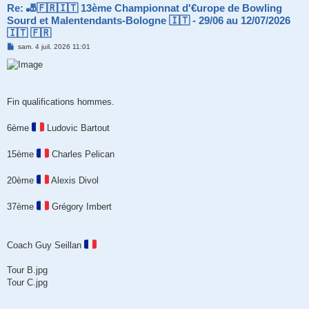
Re: 🎳🇫🇷🇮🇹 13ème Championnat d'€urope de Bowling
Sourd et Malentendants-Bologne 🇮🇹 - 29/06 au 12/07/2026
🇮🇹 🇫🇷
M
sam. 4 juil. 2026 11:01
e
s
s
a
g
e
Fin qualifications hommes.
6ème
Ludovic Bartout
15ème
Charles Pelican
20ème
Alexis Divol
37ème
Grégory Imbert
Coach Guy Seillan
Tour B.jpg
Tour C.jpg