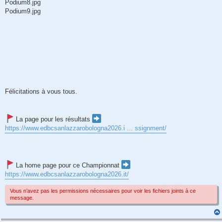
Podium8.jpg
Podium9.jpg
Félicitations à vous tous.
La page pour les résultats
https://www.edbcsanlazzarobologna2026.i ... ssignment/
La home page pour ce Championnat
https://www.edbcsanlazzarobologna2026.it/
Vous n’avez pas les permissions nécessaires pour voir les fichiers joints à ce
message.